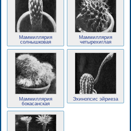
Маммиллярия
Маммиллярия
солнышковая
четырехиглая
Маммиллярия
Эхинопсис эйриеза
бокасанская