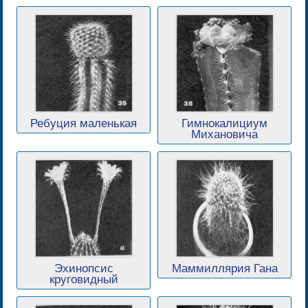
Ребуция маленькая
Гимнокалициум
Михановича
Эхинопсис
Маммиллярия Гана
круговидный