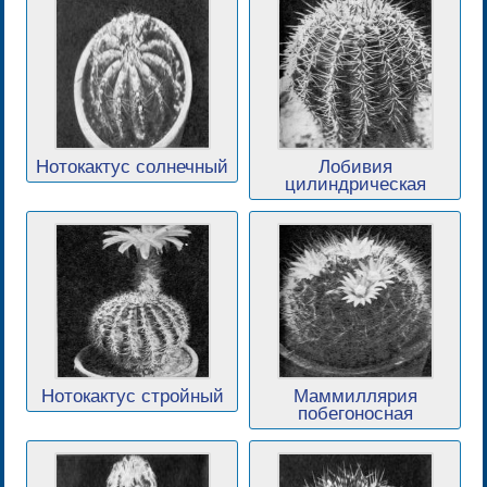
Нотокактус солнечный
Лобивия
цилиндрическая
Нотокактус стройный
Маммиллярия
побегоносная