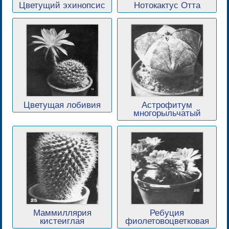
Цветущий эхинопсис
Нотокактус Отта
Цветущая лобивия
Астрофитум
многорыльчатый
Маммиллярия
Ребуция
кистеиглая
фиолетовоцветковая