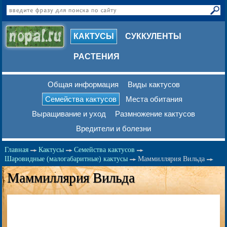
КАКТУСЫ
СУККУЛЕНТЫ
РАСТЕНИЯ
Общая информация
Виды кактусов
Семейства кактусов
Места обитания
Выращивание и уход
Размножение кактусов
Вредители и болезни
Главная
Кактусы
Семейства кактусов
Шаровидные (малогабаритные) кактусы
Маммиллярия Вильда
Маммиллярия Вильда