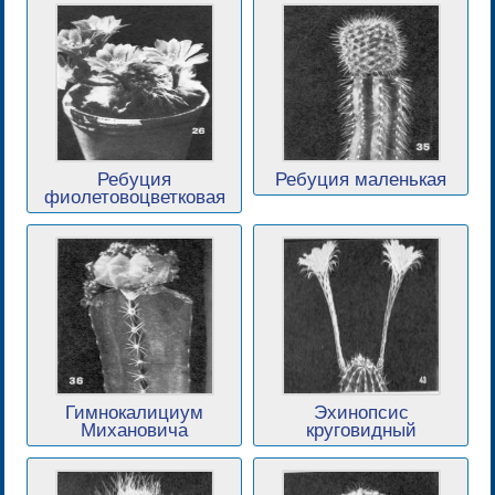
Ребуция
Ребуция маленькая
фиолетовоцветковая
Гимнокалициум
Эхинопсис
Михановича
круговидный