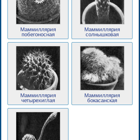
Маммиллярия
Маммиллярия
побегоносная
солнышковая
Маммиллярия
Маммиллярия
четырехиглая
бокасанская