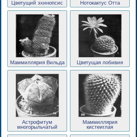
Цветущий эхинопсис
Нотокактус Отта
Маммиллярия Вильда
Цветущая лобивия
Астрофитум
Маммиллярия
многорыльчатый
кистеиглая