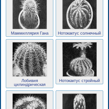
Маммиллярия Гана
Нотокактус солнечный
Лобивия
Нотокактус стройный
цилиндрическая