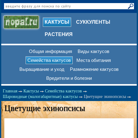
КАКТУСЫ
СУККУЛЕНТЫ
РАСТЕНИЯ
Общая информация
Виды кактусов
Семейства кактусов
Места обитания
Выращивание и уход
Размножение кактусов
Вредители и болезни
Главная
Кактусы
Семейства кактусов
Шаровидные (малогабаритные) кактусы
Цветущие эхинопсисы
Цветущие эхинопсисы