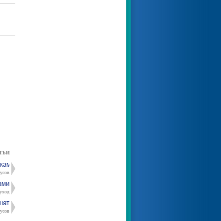
ТЬИ
ками» и прививкой
тусов
ами
уход
нат
усов