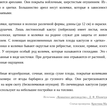
ваются ареолами. Они покрыты войлочным, шерстистым опушением. Из 
и и цветки. Большинство ареол несут колючки, которые в зависимос
раевыми.
ючки, щетинки и волоски различной формы, длины (до 12 см) и окраски
ушечек. Лишь листоносный кактус (пейреския) имеет листья, неск
олоски, щетинки и колючки на родине служат для защиты от живо
ением. С помощью видоизмененных листьев плоды кактусов и «детки» 
инки и колючки бывают округлые или ребристые, плоские, прямые, изог
е. У опунции особый род колючек, которые называются глохидами. Это 
нные в виде кисточки. При дотрагивании они отрываются от растений, 
енные ощущения.
бные ягодообразные, сочные, иногда сухие плоды, покрытые колючкам
азмера: от ягоды барбариса до гусиного яйца. Они растрескиваютс
 на корм скоту (бесколючковая опунция). Из свечевидных кактусов (цере
используют на небольшие постройки и на топливо.
Источник:
«Комнатное цветоводство», Д. Ф. Юхимчук
Статья проверена:
Кристина Ма