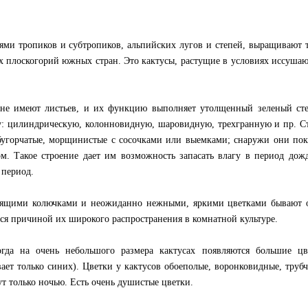
иями тропиков и субтропиков, альпийских лугов и степей, выращивают 
х плоскогорий южных стран. Это кактусы, растущие в условиях иссуша
не имеют листьев, и их функцию выполняет утолщенный зеленый сте
 цилиндрическую, колонновидную, шаровидную, трехгранную и пр. С
 бугорчатые, морщинистые с сосочками или выемками; снаружи они по
м. Такое строение дает им возможность запасать влагу в период дож
 период.
анящими колючками и неожиданно нежными, яркими цветками бывают 
ется причиной их широкого распространения в комнатной культуре.
гда на очень небольшого размера кактусах появляются большие цв
ает только синих). Цветки у кактусов обоеполые, воронковидные, трубч
ут только ночью. Есть очень душистые цветки.