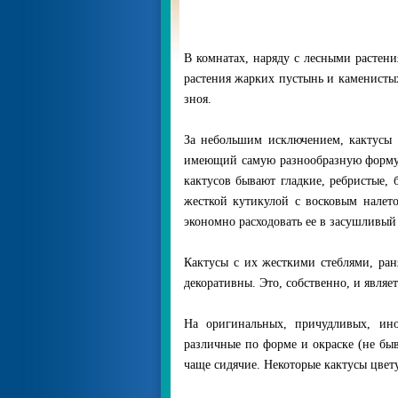
В комнатах, наряду с лесными растен
растения жарких пустынь и каменисты
зноя.
За небольшим исключением, кактусы 
имеющий самую разнообразную форму:
кактусов бывают гладкие, ребристые,
жесткой кутикулой с восковым налето
экономно расходовать ее в засушливый
Кактусы с их жесткими стеблями, р
декоративны. Это, собственно, и явля
На оригинальных, причудливых, ино
различные по форме и окраске (не быв
чаще сидячие. Некоторые кактусы цвет