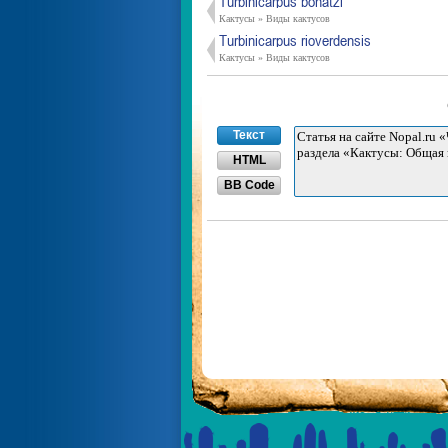
Turbinicarpus bonatzi
Кактусы » Виды кактусов
Turbinicarpus rioverdensis
Кактусы » Виды кактусов
Текст
HTML
BB Code