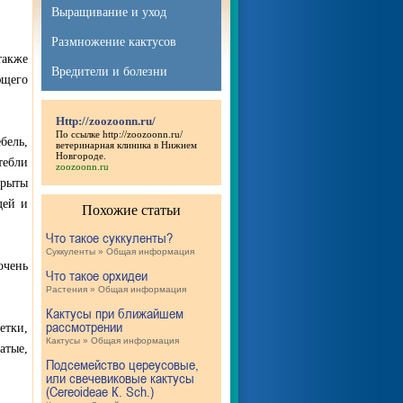
Выращивание и уход
Размножение кактусов
также
Вредители и болезни
ющего
Http://zoozoonn.ru/
По ссылке
http://zoozoonn.ru/
бель,
ветеринарная клиника в Нижнем
Новгороде.
тебли
zoozoonn.ru
крыты
дей и
Похожие статьи
Что такое суккуленты?
Суккуленты » Общая информация
очень
Что такое орхидеи
Растения » Общая информация
Кактусы при ближайшем
рассмотрении
етки,
Кактусы » Общая информация
атые,
Подсемейство цереусовые,
или свечевиковые кактусы
(Cereoideae К. Sch.)