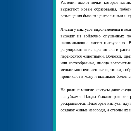
Растения имеют почки, которые назы
вырастают новые образования, побег
размещения бывают центральными и к
Листья у кактусов видоизменены в кол
выходят из войлочно опушенных под
напоминающие листья цитрусовых. В
регулирования испарения влаги раст
переносятся животными. Волоски, щет
или когтеобразные, иногда волосисты
мелкие многочисленные щетинки, собра
проникают в кожу и вызывают болезн
На родине многие кактусы дают съедо
чешуйками. Плоды бывают разного р
раскрываются. Некоторые кактусы идут
создают живые изгороди, а стволы их 