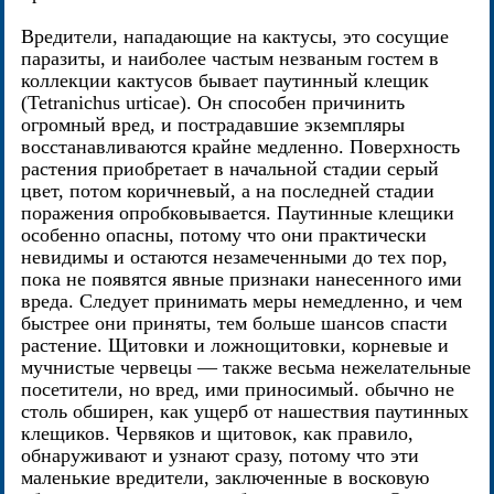
Вредители, нападающие на кактусы, это сосущие
паразиты, и наиболее частым незваным гостем в
коллекции кактусов бывает паутинный клещик
(Tetranichus urticae). Он способен причинить
огромный вред, и пострадавшие экземпляры
восстанавливаются крайне медленно. Поверхность
растения приобретает в начальной стадии серый
цвет, потом коричневый, а на последней стадии
поражения опробковывается. Паутинные клещики
особенно опасны, потому что они практически
невидимы и остаются незамеченными до тех пор,
пока не появятся явные признаки нанесенного ими
вреда. Следует принимать меры немедленно, и чем
быстрее они приняты, тем больше шансов спасти
растение. Щитовки и ложнощитовки, корневые и
мучнистые червецы — также весьма нежелательные
посетители, но вред, ими приносимый. обычно не
столь обширен, как ущерб от нашествия паутинных
клещиков. Червяков и щитовок, как правило,
обнаруживают и узнают сразу, потому что эти
маленькие вредители, заключенные в восковую