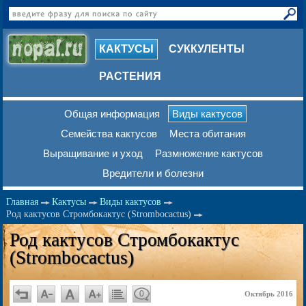
КАКТУСЫ
СУККУЛЕНТЫ
РАСТЕНИЯ
Общая информация
Виды кактусов
Семейства кактусов
Места обитания
Выращивание и уход
Размножение кактусов
Вредители и болезни
Главная
Кактусы
Виды кактусов
Род кактусов Стромбокактус (Strombocactus)
Род кактусов Стромбокактус
(Strombocactus)
0
Октябрь 2016