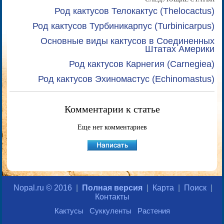
Род кактусов Телокактус (Thelocactus)
Род кактусов Турбиникарпус (Turbinicarpus)
Основные виды кактусов в Соединенных
Штатах Америки
Род кактусов Карнегия (Carnegiea)
Род кактусов Эхиномастус (Echinomastus)
Комментарии к статье
Еще нет комментариев
Nopal.ru © 2016
|
Полная версия
|
Карта
|
Поиск
|
Контакты
Кактусы
Суккуленты
Растения