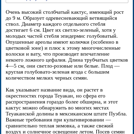
Очень высокий столбчатый кактус, имеющий рост
до 9 м. Образует одревесневающий ветвящийся
ствол. Диаметр каждого отдельного стебля
достигает 6 см. Цвет их светло-зеленый, хотя у
молодых частей стебля эпидермис голубоватый.
Опушенные ареолы имеют колючки (особенно в
цветковой зоне) и плюс к этому многочисленные
волоски и вату, что производит впечатление
некоего ложного цефалия. Длина трубчатых цветков
4—5 см, они светло-розовые или белые. Плод —
круглая голубовато-зеленая ягода с большим
количеством мелких черных семян.
Как указывает название вида, он растет в
окрестностях города Теуакан, но сфера его
распространения гораздо более обширна, и этот
кактус можно обнаружить во многих местах
Теуаканской долины в мексиканском штате Пуэбла.
Важные требования при культивировании —
сравнительно теплая зимовка, а также свежий
воздух и солнечное освещение летом. Посев семян