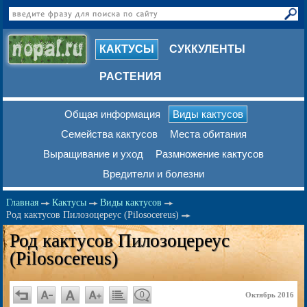
КАКТУСЫ
СУККУЛЕНТЫ
РАСТЕНИЯ
Общая информация
Виды кактусов
Семейства кактусов
Места обитания
Выращивание и уход
Размножение кактусов
Вредители и болезни
Главная
Кактусы
Виды кактусов
Род кактусов Пилозоцереус (Pilosocereus)
Род кактусов Пилозоцереус
(Pilosocereus)
0
Октябрь 2016