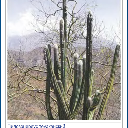
Пилозоцереус теуаканский