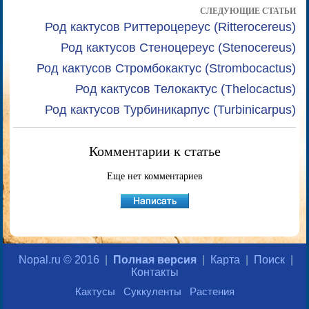
СЛЕДУЮЩИЕ СТАТЬИ
Род кактусов Риттероцереус (Ritterocereus)
Род кактусов Стеноцереус (Stenocereus)
Род кактусов Стромбокактус (Strombocactus)
Род кактусов Телокактус (Thelocactus)
Род кактусов Турбиникарпус (Turbinicarpus)
Комментарии к статье
Еще нет комментариев
Nopal.ru © 2016
|
Полная версия
|
Карта
|
Поиск
|
Контакты
Кактусы
Суккуленты
Растения