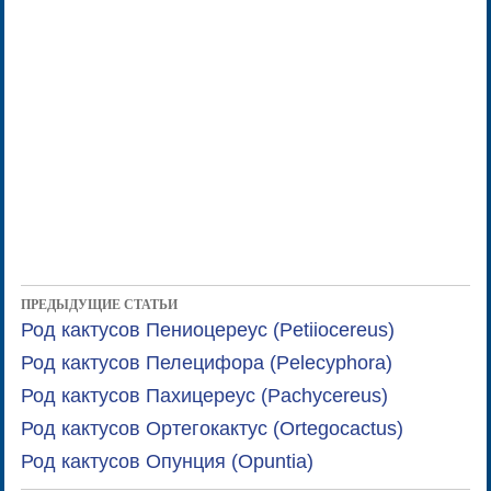
ПРЕДЫДУЩИЕ СТАТЬИ
Род кактусов Пениоцереус (Petiiocereus)
Род кактусов Пелецифора (Pelecyphora)
Род кактусов Пахицереус (Pachycereus)
Род кактусов Ортегокактус (Ortegocactus)
Род кактусов Опунция (Opuntia)