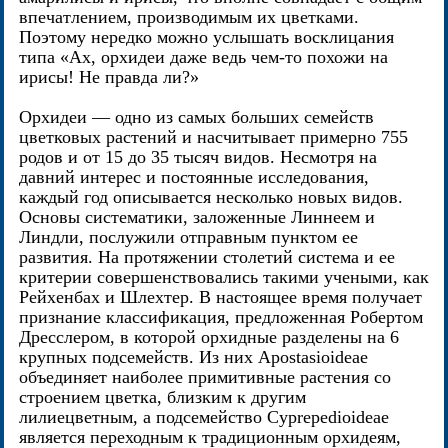
впечатлением, производимым их цветками.
Поэтому нередко можно услышать восклицания
типа «Ах, орхидеи даже ведь чем-то похожи на
ирисы! Не правда ли?»
Орхидеи — одно из самых больших семейств
цветковых растений и насчитывает примерно 755
родов и от 15 до 35 тысяч видов. Несмотря на
давний интерес и постоянные исследования,
каждый год описывается несколько новых видов.
Основы систематики, заложенные Линнеем и
Линдли, послужили отправным пунктом ее
развития. На протяжении столетий система и ее
критерии совершенствовались такими учеными, как
Рейхенбах и Шлехтер. В настоящее время получает
признание классификация, предложенная Робертом
Дресслером, в которой орхидные разделены на 6
крупных подсемейств. Из них Apostasioideae
объединяет наиболее примитивные растения со
строением цветка, близким к другим
лилиецветным, а подсемейство Cyprepedioideae
является переходным к традиционным орхидеям,