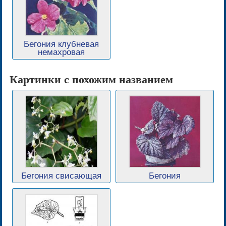
Бегония клубневая
немахровая
Картинки с похожим названием
Бегония свисающая
Бегония