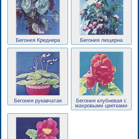
Бегония Креднера
Бегония люцерна
Бегония рукавчатая
Бегония клубневая с
махровыми цветками