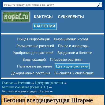
КАКТУСЫ
СУККУЛЕНТЫ
РАСТЕНИЯ
Общая информация
Выращивание и уход
Размножение растений
Почва и инвентарь
Удобрения для растений
Вредители и болезни
Виды орхидей
Плодовые растения
Пальмовые растения
Цветущие растения
Декоративные растения
Вьющиеся и свисающие
Главная
Растения
Цветущие растения
Бегония комнатная (Begonia. L.)
Бегония всегдацветущая Шгарме
Бегония всегдацветущая Шгарме