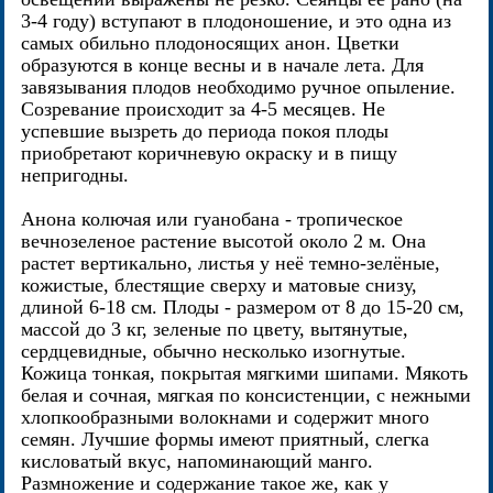
3-4 году) вступают в плодоношение, и это одна из
самых обильно плодоносящих анон. Цветки
образуются в конце весны и в начале лета. Для
завязывания плодов необходимо ручное опыление.
Созревание происходит за 4-5 месяцев. Не
успевшие вызреть до периода покоя плоды
приобретают коричневую окраску и в пищу
непригодны.
Анона колючая или гуанобана - тропическое
вечнозеленое растение высотой около 2 м. Она
растет вертикально, листья у неё темно-зелёные,
кожистые, блестящие сверху и матовые снизу,
длиной 6-18 см. Плоды - размером от 8 до 15-20 см,
массой до 3 кг, зеленые по цвету, вытянутые,
сердцевидные, обычно несколько изогнутые.
Кожица тонкая, покрытая мягкими шипами. Мякоть
белая и сочная, мягкая по консистенции, с нежными
хлопкообразными волокнами и содержит много
семян. Лучшие формы имеют приятный, слегка
кисловатый вкус, напоминающий манго.
Размножение и содержание такое же, как у