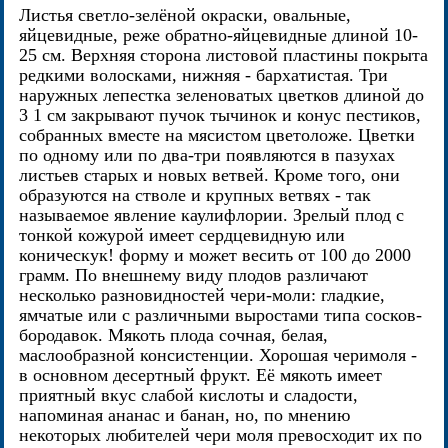
Листья светло-зелёной окраски, овальные,
яйцевидные, реже обратно-яйцевидные длиной 10-
25 см. Верхняя сторона листовой пластины покрыта
редкими волосками, нижняя - бархатистая. Три
наружных лепестка зеленоватых цветков длиной до
3 1 см закрывают пучок тычинок и конус пестиков,
собранных вместе на мясистом цветоложе. Цветки
по одному или по два-три появляются в пазухах
листьев старых и новых ветвей. Кроме того, они
образуются на стволе и крупных ветвях - так
называемое явление каулифлории. Зрелый плод с
тонкой кожурой имеет сердцевидную или
коническук! форму и может весить от 100 до 2000
грамм. По внешнему виду плодов различают
несколько разновидностей чери-моли: гладкие,
ямчатые или с различными выростами типа сосков-
бородавок. Мякоть плода сочная, белая,
маслообразной консистенции. Хорошая черимоля -
в основном десертный фрукт. Её мякоть имеет
приятный вкус слабой кислоты и сладости,
напоминая ананас и банан, но, по мнению
некоторых любителей чери моля превосходит их по