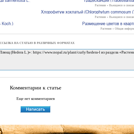
a sarmentosa L.)
Традесканция (Tradeseantia
Растения » Вьющиеся и свиса
Хлорофитум хохлатый (Chlorophytum commosum (T
Растения » Вьющиеся и свиса
s Koch.)
Размещение цветов в кварт
Растения » Общая информ
ССЫЛКА НА СТАТЬЮ В РАЗЛИЧНЫХ ФОРМАТАХ
Комментарии к статье
Еще нет комментариев