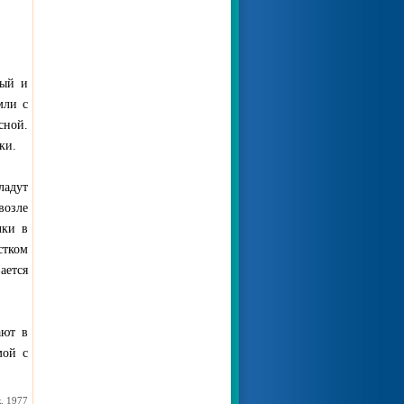
дый и
мли с
сной.
ки.
ладут
возле
чки в
стком
ается
ают в
мой с
, 1977