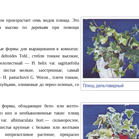
ии произрастает семь видов плюща. Это
тся высоко по деревьям при помощи
ые формы для выращивания в комнатах:
eltoides Tobl., стебли тонкие высокие,
лолистный — Н. helix var. sagittaefolia
 листья мелкие, заостренные; самый
Н. pastuchovii G. Woron., плети тонкие,
зубцами, оливковые до черно-зеленых, со
Плющ дельтовидный
 формы, обладающие бело- или желто-
из них и необыкновенные такие: плющ
var. albimaculata hort.— сильнорослое,
 листья крупные с белыми или желтыми
 неприхотливое растение, прекрасно