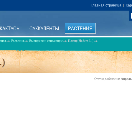
Главная страница
|
Кар
КАКТУСЫ
СУККУЛЕНТЫ
РАСТЕНИЯ
вная
Растения
Вьющиеся и свисающие
Плющ (Hedera L.)
.)
Статья добавлена:
Апрель