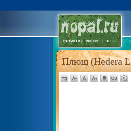
Гла
Плющ (Hedera L
0