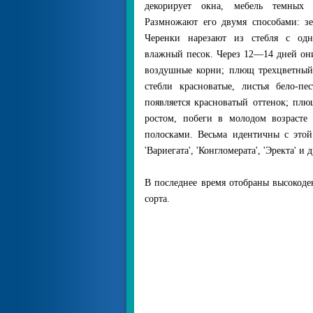
декорирует окна, мебель темных 
Размножают его двумя способами: з
Черенки нарезают из стебля с одн
влажный песок. Через 12—14 дней он
воздушные корни; плющ трехцветный — 
стебли красноватые, листья бело-п
появляется красноватый оттенок; плющ
ростом, побеги в молодом возрасте 
полосками. Весьма идентичны с этой 
'Вариегата', 'Конгломерата', 'Эректа' и 
В последнее время отобраны высокод
сорта.