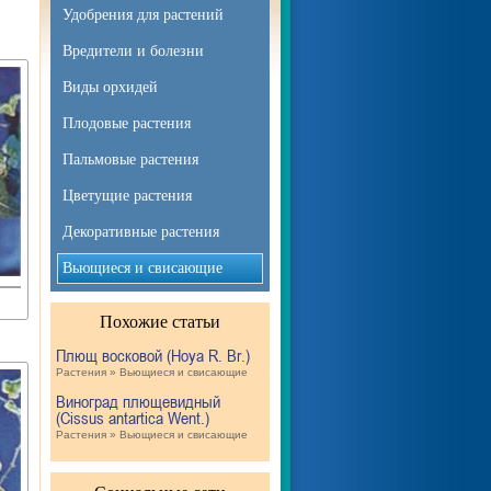
Удобрения для растений
Вредители и болезни
Виды орхидей
Плодовые растения
Пальмовые растения
Цветущие растения
Декоративные растения
Вьющиеся и свисающие
Похожие статьи
Плющ восковой (Hoya R. Br.)
Растения » Вьющиеся и свисающие
Виноград плющевидный
(Cissus antartica Went.)
Растения » Вьющиеся и свисающие