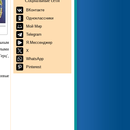
Социальные сети
ВКонтакте
Одноклассники
Мой Мир
Telegram
льным
Я.Мессенджер
елыми
X
ерц',
WhatsApp
Pinterest
ливые