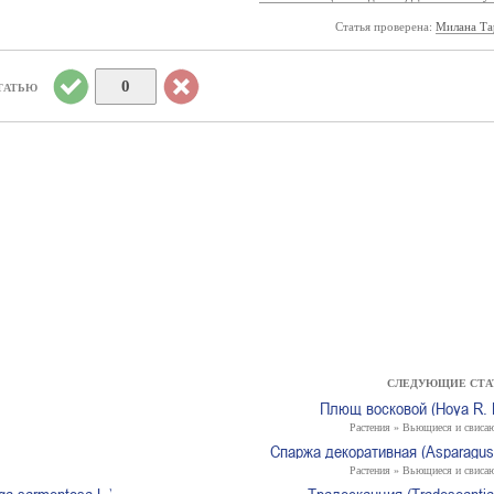
Статья проверена:
Милана Та
0
ТАТЬЮ
СЛЕДУЮЩИЕ СТА
Плющ восковой (Hoya R. B
Растения » Вьющиеся и свиса
Спаржа декоративная (Asparagus 
Растения » Вьющиеся и свиса