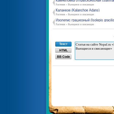
Камнеломка отпрысконосная (Saxifrag
Растения » Вьющиеся и свисающие
Каланхое (Kalanchoe Adans)
Растения » Вьющиеся и свисающие
Изолепис грациозный (Isolepis gracili
Растения » Вьющиеся и свисающие
Текст
HTML
BB Code