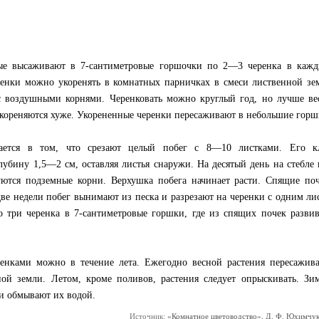
ые высаживают в 7-сантиметровые горшочки по 2—3 черенка в каж
ренки можно укоренять в комнатных парничках в смеси лиственной зе
с воздушными корнями. Черенковать можно круглый год, но лучше ве
кореняются хуже. Укорененные черенки пересаживают в небольшие горш
ается в том, что срезают целый побег с 8—10 листками. Его к
глубину 1,5—2 см, оставляя листья снаружи. На десятый день на стебле 
ются подземные корни. Верхушка побега начинает расти. Спящие по
 две недели побег вынимают из песка и разрезают на черенки с одним ли
 три черенка в 7-сантиметровые горшки, где из спящих почек развив
енками можно в течение лета. Ежегодно весной растения пересажив
ой земли. Летом, кроме поливов, растения следует опрыскивать. Зи
 и обмывают их водой.
Источник:
«Комнатное цветоводство», Д. Ф. Юхимчук