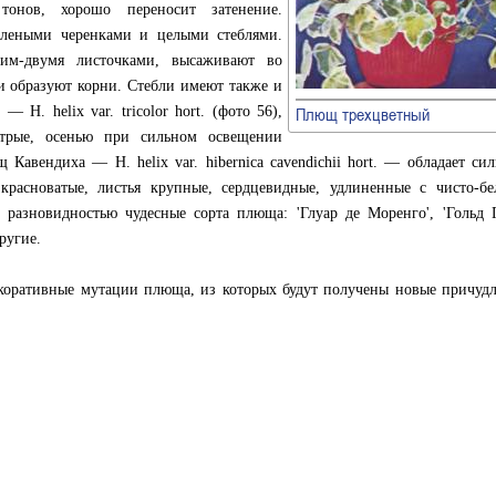
тонов, хорошо переносит затенение.
елеными черенками и целыми стеблями.
им-двумя листочками, высаживают во
и образуют корни. Стебли имеют также и
Н. helix var. tricolor hort. (фото 56),
Плющ трехцветный
естрые, осенью при сильном освещении
 Кавендиха — Н. helix var. hibernica cavendichii hort. — обладает си
красноватые, листья крупные, сердцевидные, удлиненные с чисто-б
разновидностью чудесные сорта плюща: 'Глуар де Моренго', 'Гольд Г
другие.
екоративные мутации плюща, из которых будут получены новые причуд