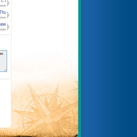
 L.)
ющие
hunb.) Bak.)
ющие
ире
ация