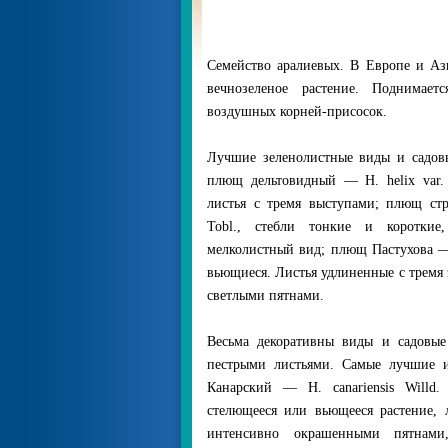
Семейство аралиевых. В Европе и Аз
вечнозеленое растение. Поднимае
воздушных корней-присосок.
Лучшие зеленолистные виды и садов
плющ дельтовидный — Н. helix var. d
листья с тремя выступами; плющ стре
Tobl., стебли тонкие и короткие,
мелколистный вид; плющ Пастухова — 
вьющиеся. Листья удлиненные с тремя 
светлыми пятнами.
Весьма декоративны виды и садовые
пестрыми листьями. Самые лучшие 
Канарский — Н. canariensis Willd. 
стелющееся или вьющееся растение,
интенсивно окрашенными пятнами,