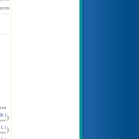
расова
ТЬИ
r.)
ющие
L.)
ющие