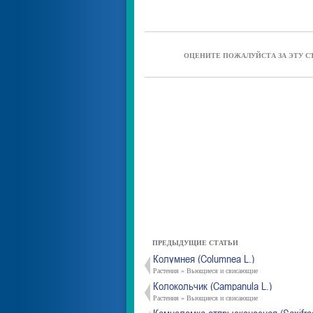
ОЦЕНИТЕ ПОЖАЛУЙСТА ЗА ЭТУ С
ПРЕДЫДУЩИЕ СТАТЬИ
Колумнея (Columnea L.)
Растения » Вьющиеся и свисающие
Колокольчик (Campanula L.)
Растения » Вьющиеся и свисающие