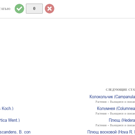
0
ТАТЬЮ
СЛЕДУЮЩИЕ СТА
Колокольчик (Campanula 
Растения » Вьющиеся и свиса
s Koch.)
Колумнея (Columnea 
Растения » Вьющиеся и свиса
ica Went.)
Плющ (Hedera 
Растения » Вьющиеся и свиса
scandens, В. convonvulacea)
Плющ восковой (Hoya R. B