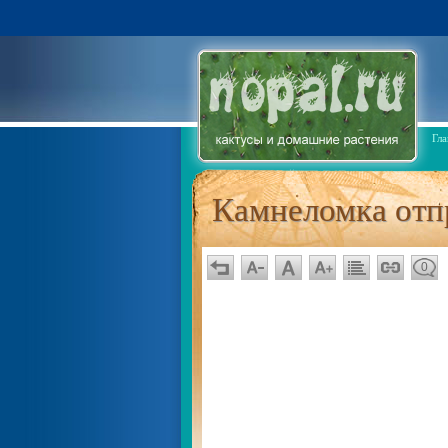
Гла
Камнеломка отпр
0