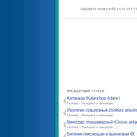
ОЦЕНИТЕ ПОЖАЛУЙСТА ЗА ЭТУ С
ПРЕДЫДУЩИЕ СТАТЬИ
Каланхое (Kalanchoe Adans)
Растения » Вьющиеся и свисающие
Изолепис грациозный (Isolepis gracili
Растения » Вьющиеся и свисающие
Виноград плющевидный (Cissus antart
Растения » Вьющиеся и свисающие
Бегония свисающая и вьюнковая (В. 