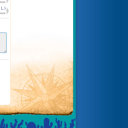
ющие
L.)
ющие