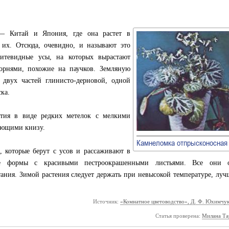
— Китай и Япония, где она растет в
 их. Отсюда, очевидно, и называют это
итевидные усы, на которых вырастают
орнями, похожие на паучков. Земляную
 двух частей глинисто-дерновой, одной
ка.
тия в виде редких метелок с мелкими
ающими книзу.
Камнеломка отпрысконосная
, которые берут с усов и рассаживают в
ые формы с красивыми пестроокрашенными листьями. Все они о
ания. Зимой растения следует держать при невысокой температуре, луч
Источник:
«Комнатное цветоводство», Д. Ф. Юхимчук
Статья проверена:
Милана Та