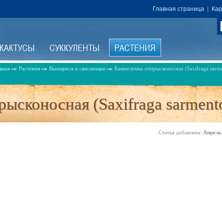
Главная страница
|
Кар
КАКТУСЫ
СУККУЛЕНТЫ
РАСТЕНИЯ
вная
Растения
Вьющиеся и свисающие
Камнеломка отпрысконосная (Saxifraga sarm
ысконосная (Saxifraga sarmento
Статья добавлена:
Апрель