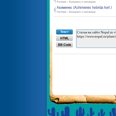
Растения » Вьющиеся и свисающие
Ахименес (Achimenes hybrida hort.)
Растения » Вьющиеся и свисающие
Текст
HTML
BB Code