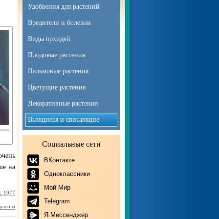
Удобрения для растений
Вредители и болезни
Виды орхидей
Плодовые растения
Пальмовые растения
Цветущие растения
Декоративные растения
Вьющиеся и свисающие
Социальные сети
чень
ВКонтакте
ше на
Одноклассники
Мой Мир
, 1977
Telegram
расова
Я.Мессенджер