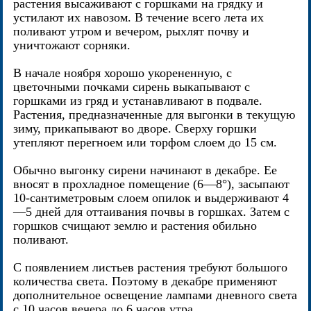
растения высаживают с горшками на грядку и
устилают их навозом. В течение всего лета их
поливают утром и вечером, рыхлят почву и
уничтожают сорняки.
В начале ноября хорошо укорененную, с
цветочными почками сирень выкапывают с
горшками из гряд и устанавливают в подвале.
Растения, предназначенные для выгонки в текущую
зиму, прикапывают во дворе. Сверху горшки
утепляют перегноем или торфом слоем до 15 см.
Обычно выгонку сирени начинают в декабре. Ее
вносят в прохладное помещение (6—8°), засыпают
10-сантиметровым слоем опилок и выдерживают 4
—5 дней для оттаивания почвы в горшках. Затем с
горшков счищают землю и растения обильно
поливают.
С появлением листьев растения требуют большого
количества света. Поэтому в декабре применяют
дополнительное освещение лампами дневного света
с 10 часов вечера до 6 часов утра.