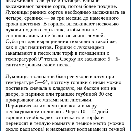
высаживают в августе и октябре. Раньше
высаживают ранние сорта, потом более поздние.
Луковицы ранних сортов необходимо высаживать за
четыре, средних — за три месяца до намеченного
срока цветения. В горшок высаживают несколько
луковиц одного сорта так, чтобы они не
соприкасались и не были засыпаны землей.
Субстрат для выращивания тюльпанов такой же,
как и для гиацинтов. Горшки с луковицами
закапывают в песок или торф в помещении с
температурой 9° тепла. Сверху их засыпают 5—6-
сантиметровым слоем песка.
Луковицы тюльпанов быстрее укореняются при
температуре 5—9°, поэтому горшки с ними можно
поставить сначала в кладовую, на балкон или на
дворе, в парнике или траншее глубиной 30 см;
прикрывают их матами или листьями.
Периодически их осматривают и в меру
необходимости поливают. Через 10—12 дней
горшки освобождают от песка или торфа и
переносят в теплую комнату в темное место (можно
около радиатора) и накрывают колпаками из темной