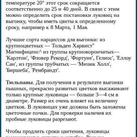
температуре 20° этот срок сокращается
соответственно до 25 и 40 дней. В связи с этим
можно определить срок постановки луковиц на
выгонку, чтобы иметь цветы к определенному
сроку, например к 8 Марта, 1 Мая.
Лучшие сорта нарциссов для выгонки: из
крупноцветных — Тольден Харвист''
Магнифиценс^ из группы крупнокорончатых—
'Карлтон', 'Фловер Рекорд', 'Фортуне', Гелиос', 'Еллоу
Сан', из группы трубчатых — 'Мюзик Холл',
'Биршеба', 'Рембрандт'.
Тюльпаны
. Для получения в результате выгонки
пышных, прекрасно развитых цветков высаживают
только крупные луковицы — больше 3—4 см в
диаметре. Размер их очень влияет на величину
цветков. В луковицах уже должны быть заложены
цветочные почки. Для проверки наличия их
пробные луковицы разрезают.
Чтобы продлить сроки цветения, луковицы