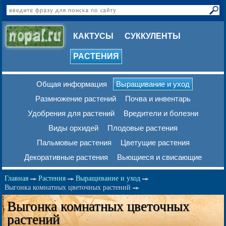
КАКТУСЫ
СУККУЛЕНТЫ
РАСТЕНИЯ
Общая информация
Выращивание и уход
Размножение растений
Почва и инвентарь
Удобрения для растений
Вредители и болезни
Виды орхидей
Плодовые растения
Пальмовые растения
Цветущие растения
Декоративные растения
Вьющиеся и свисающие
Главная
Растения
Выращивание и уход
Выгонка комнатных цветочных растений
Выгонка комнатных цветочных
растений