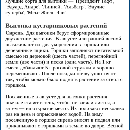
Лучшие сорта для выгонки — 'Президент Тафт',
'Эдуард Андре', 'Линней', 'Альбатр', 'Эдулис
суперба', 'Мсье Жюль Эли'.
Выгонка кустарниковых растений
Сирень
. Для выгонки берут сформированные
двухлетние растения. В августе или ранней весной
высаживают их для укоренения в горшки или
деревянные ящики. Горшки заполняют питательной
смесью из дерновой (шесть частей), перегнойной
земли (две части) и песка (одна часть). На 1 кг
смеси добавляют 5 г роговой стружки и хорошо
перемешивают. После посадки почву уплотняют
так, чтобы можно было поднять растение за ствол с
горшком.
Посаженные в августе для выгонки растения
вначале ставят в тень, чтобы не завяли листья, а
затем — на открытое место. Их поливают несколько
раз на день и опрыскивают водой. На зиму
посаженную в горшки сирень вносят в подвал или
прикапывают с горшками в землю во дворе. Весной