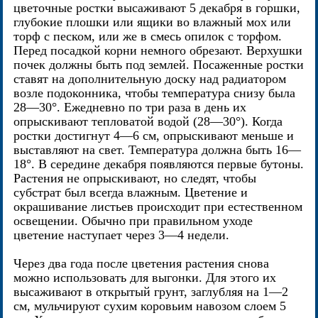
цветочные ростки высаживают 5 декабря в горшки,
глубокие плошки или ящики во влажный мох или
торф с песком, или же в смесь опилок с торфом.
Перед посадкой корни немного обрезают. Верхушки
почек должны быть под землей. Посаженные ростки
ставят на дополнительную доску над радиатором
возле подоконника, чтобы температура снизу была
28—30°. Ежедневно по три раза в день их
опрыскивают тепловатой водой (28—30°). Когда
ростки достигнут 4—6 см, опрыскивают меньше и
выставляют на свет. Температура должна быть 16—
18°. В середине декабря появляются первые бутоны.
Растения не опрыскивают, но следят, чтобы
субстрат был всегда влажным. Цветение и
окрашивание листьев происходит при естественном
освещении. Обычно при правильном уходе
цветение наступает через 3—4 недели.
Через два года после цветения растения снова
можно использовать для выгонки. Для этого их
высаживают в открытый грунт, заглубляя на 1—2
см, мульчируют сухим коровьим навозом слоем 5