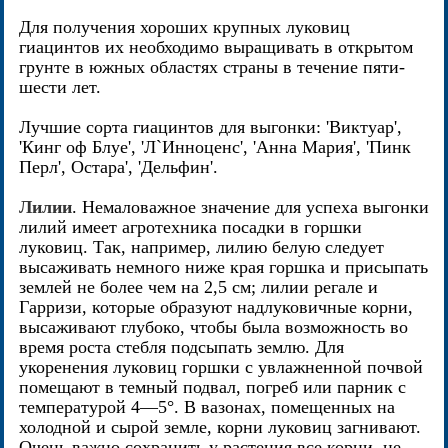
Для получения хороших крупных луковиц
гиацинтов их необходимо выращивать в открытом
грунте в южных областях страны в течение пяти-
шести лет.
Лучшие сорта гиацинтов для выгонки: 'Виктуар',
'Кинг оф Блуе', 'Л`Инноценс', 'Анна Мария', 'Пинк
Перл', Остара', 'Дельфин'.
Лилии
. Немаловажное значение для успеха выгонки
лилий имеет агротехника посадки в горшки
луковиц. Так, например, лилию белую следует
высаживать немного ниже края горшка и присыпать
землей не более чем на 2,5 см; лилии регале и
Гарризи, которые образуют надлуковичные корни,
высаживают глубоко, чтобы была возможность во
время роста стебля подсыпать землю. Для
укоренения луковиц горшки с увлажненной почвой
помещают в темный подвал, погреб или парник с
температурой 4—5°. В вазонах, помещенных на
холодной и сырой земле, корни луковиц загнивают.
Очень важно сохранить у растения все корни, не