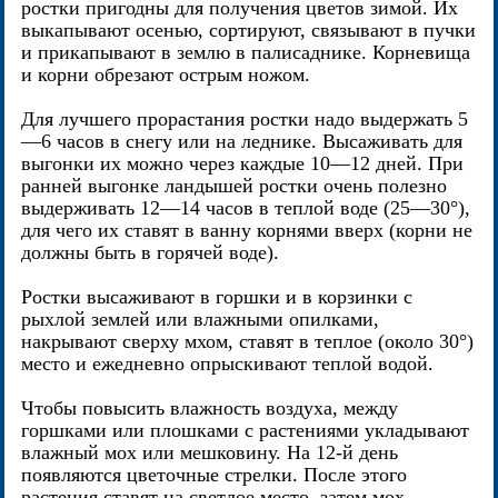
ростки пригодны для получения цветов зимой. Их
выкапывают осенью, сортируют, связывают в пучки
и прикапывают в землю в палисаднике. Корневища
и корни обрезают острым ножом.
Для лучшего прорастания ростки надо выдержать 5
—6 часов в снегу или на леднике. Высаживать для
выгонки их можно через каждые 10—12 дней. При
ранней выгонке ландышей ростки очень полезно
выдерживать 12—14 часов в теплой воде (25—30°),
для чего их ставят в ванну корнями вверх (корни не
должны быть в горячей воде).
Ростки высаживают в горшки и в корзинки с
рыхлой землей или влажными опилками,
накрывают сверху мхом, ставят в теплое (около 30°)
место и ежедневно опрыскивают теплой водой.
Чтобы повысить влажность воздуха, между
горшками или плошками с растениями укладывают
влажный мох или мешковину. На 12-й день
появляются цветочные стрелки. После этого
растения ставят на светлое место, затем мох