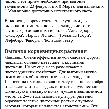
часов. Этот прием необходим при выгонке
тюльпанов к 23 февраля и к 8 Марта, для выгонки к
1 Мая вполне достаточно естественного света.
В настоящее время считаются лучшими для
выгонки в комнатах новые голландские сорта
группы Дарвиновских гибридов: 'Апельдоорн',
'Оксфорд', 'Парад', 'Лондон', 'Голландс Глори',
'Лефеберс Фаворит', 'Большой театр'.
Выгонка корневищных растении
Ландыш
. Очень эффектны зимой садовые формы
ландыша, обильно цветущие, с крупными
цветками. Но их еще мало размножают в
цветоводческих хозяйствах. Для выгонки можно
подготовить обыкновенные лесные ландыши.
Корневища их выкапывают в лесу в конце сентября
и рассаживают на грядках в питательную песчано-
глинистую и влажную почву, лучше в защищенном
месте. За 2—3 года садовой культуры растения
образуют толстые цветочные ростки с тупыми
верхами, которые называются «толстунами». Эти