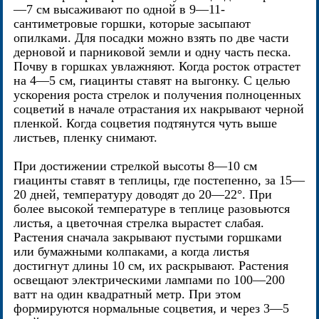
—7 см высаживают по одной в 9—11-
сантиметровые горшки, которые засыпают
опилками. Для посадки можно взять по две части
дерновой и парниковой земли и одну часть песка.
Почву в горшках увлажняют. Когда росток отрастет
на 4—5 см, гиацинты ставят на выгонку. С целью
ускорения роста стрелок и получения полноценных
соцветий в начале отрастания их накрывают черной
пленкой. Когда соцветия подтянутся чуть выше
листьев, пленку снимают.
При достижении стрелкой высоты 8—10 см
гиацинты ставят в теплицы, где постепенно, за 15—
20 дней, температуру доводят до 20—22°. При
более высокой температуре в теплице разовьются
листья, а цветочная стрелка вырастет слабая.
Растения сначала закрывают пустыми горшками
или бумажными колпаками, а когда листья
достигнут длины 10 см, их раскрывают. Растения
освещают электрическими лампами по 100—200
ватт на один квадратный метр. При этом
формируются нормальные соцветия, и через 3—5