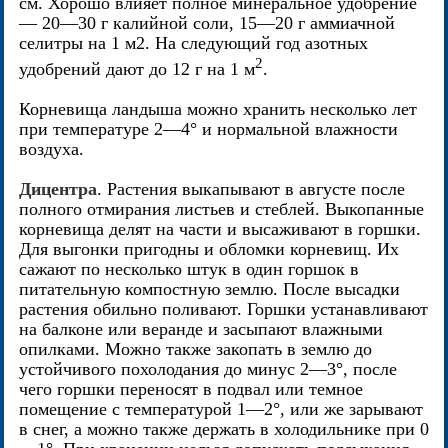
см. Хорошо влияет полное минеральное удобрение
— 20—30 г калийной соли, 15—20 г аммиачной
селитры на 1 м2. На следующий год азотных
2
удобрений дают до 12 г на 1 м
.
Корневища ландыша можно хранить несколько лет
при температуре 2—4° и нормальной влажности
воздуха.
Дицентра
. Растения выкапывают в августе после
полного отмирания листьев и стеблей. Выкопанные
корневища делят на части и высаживают в горшки.
Для выгонки пригодны и обломки корневищ. Их
сажают по несколько штук в один горшок в
питательную компостную землю. После высадки
растения обильно поливают. Горшки устанавливают
на балконе или веранде и засыпают влажными
опилками. Можно также закопать в землю до
устойчивого похолодания до минус 2—3°, после
чего горшки переносят в подвал или темное
помещение с температурой 1—2°, или же зарывают
в снег, а можно также держать в холодильнике при 0