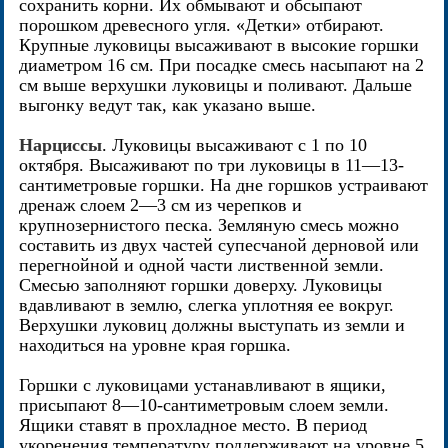
сохранить корни. Их обмывают и обсыпают
порошком древесного угля. «Детки» отбирают.
Крупные луковицы высаживают в высокие горшки
диаметром 16 см. При посадке смесь насыпают на 2
см выше верхушки луковицы и поливают. Дальше
выгонку ведут так, как указано выше.
Нарциссы
. Луковицы высаживают с 1 по 10
октября. Высаживают по три луковицы в 11—13-
сантиметровые горшки. На дне горшков устраивают
дренаж слоем 2—3 см из черепков и
крупнозернистого песка. Земляную смесь можно
составить из двух частей супесчаной дерновой или
перегнойной и одной части лиственной земли.
Смесью заполняют горшки доверху. Луковицы
вдавливают в землю, слегка уплотняя ее вокруг.
Верхушки луковиц должны выступать из земли и
находиться на уровне края горшка.
Горшки с луковицами устанавливают в ящики,
присыпают 8—10-сантиметровым слоем земли.
Ящики ставят в прохладное место. В период
укоренения температуру поддерживают на уровне 5