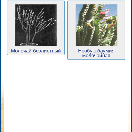
Молочай безлистный
Необуксбаумия
молочайная