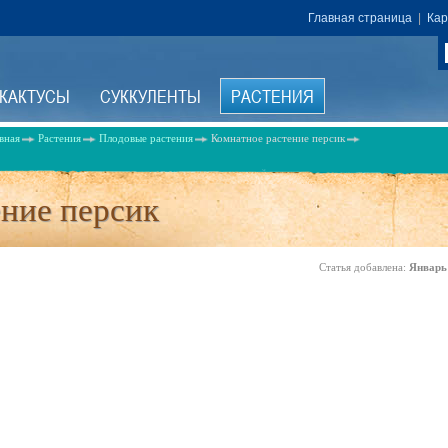
Главная страница
|
Кар
КАКТУСЫ
СУККУЛЕНТЫ
РАСТЕНИЯ
вная
Растения
Плодовые растения
Комнатное растение персик
ение персик
Статья добавлена:
Январь