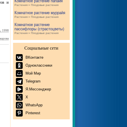
Комнатное растение папайя
тов и
Растения » Плодовые растения
Комнатное растение муррайя
Растения » Плодовые растения
Комнатное растение
пассифлоры (страстоцветы)
, 1998
Растения » Плодовые растения
карова
Социальные сети
ВКонтакте
Одноклассники
Мой Мир
Telegram
Я.Мессенджер
X
WhatsApp
Pinterest