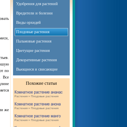
Удобрения для растений
Вредители и болезни
овать
Виды орхидей
Плодовые растения
меси,
Пальмовые растения
Цветущие растения
тьев.
Декоративные растения
ившую
Вьющиеся и свисающие
ют по
. Все
Похожие статьи
длине
яется
Комнатное растение ананас
Растения » Плодовые растения
Комнатное растение анона
Растения » Плодовые растения
ли же
Комнатное растение манго
Растения » Плодовые растения