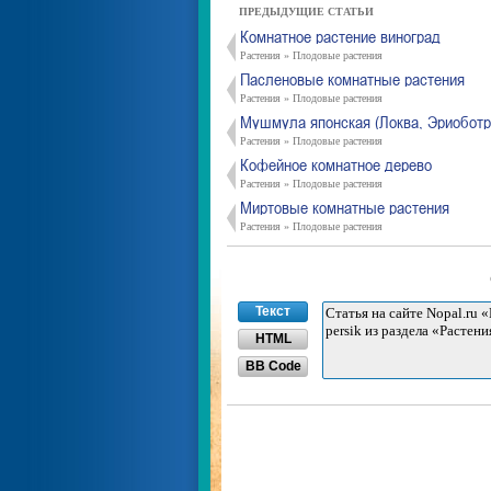
ПРЕДЫДУЩИЕ СТАТЬИ
Комнатное растение виноград
Растения » Плодовые растения
Пасленовые комнатные растения
Растения » Плодовые растения
Мушмула японская (Локва, Эриоботр
Растения » Плодовые растения
Кофейное комнатное дерево
Растения » Плодовые растения
Миртовые комнатные растения
Растения » Плодовые растения
Текст
HTML
BB Code