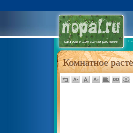
Гла
Комнатное раст
0