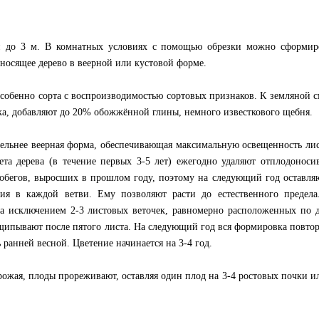
ой до 3 м. В комнатных условиях с помощью обрезки можно сформир
носящее дерево в веерной или кустовой форме.
собенно сорта с воспроизводимостью сортовых признаков. К земляной с
ска, добавляют до 20% обожжённой глины, немного известкового щебня.
льнее веерная форма, обеспечивающая максимальную освещенность лис
ета дерева (в течение первых 3-5 лет) ежегодно удаляют отплодонос
побегов, выросших в прошлом году, поэтому на следующий год оставля
ия в каждой ветви. Ему позволяют расти до естественного предела
за исключением 2-3 листовых веточек, равномерно расположенных по 
щипывают после пятого листа. На следующий год вся формировка повтор
ранней весной. Цветение начинается на 3-4 год.
рожая, плоды прореживают, оставляя один плод на 3-4 ростовых почки и