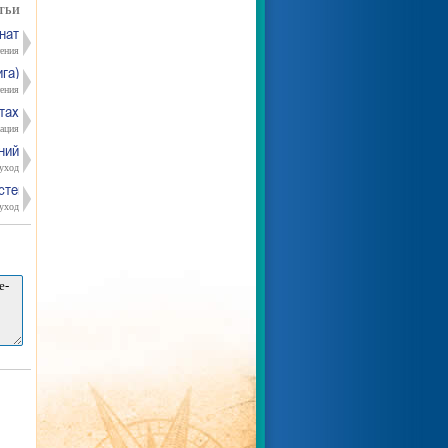
ТЬИ
нат
тения
га)
тения
тах
ация
ний
уход
стений
уход