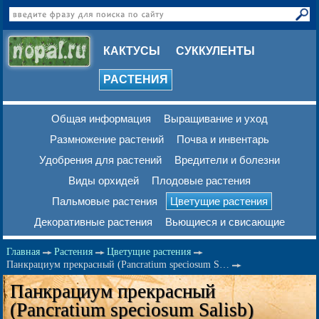
КАКТУСЫ
СУККУЛЕНТЫ
РАСТЕНИЯ
Общая информация
Выращивание и уход
Размножение растений
Почва и инвентарь
Удобрения для растений
Вредители и болезни
Виды орхидей
Плодовые растения
Пальмовые растения
Цветущие растения
Декоративные растения
Вьющиеся и свисающие
Главная
Растения
Цветущие растения
Панкрациум прекрасный (Pancratium speciosum S…
Панкрациум прекрасный
(Pancratium speciosum Salisb)