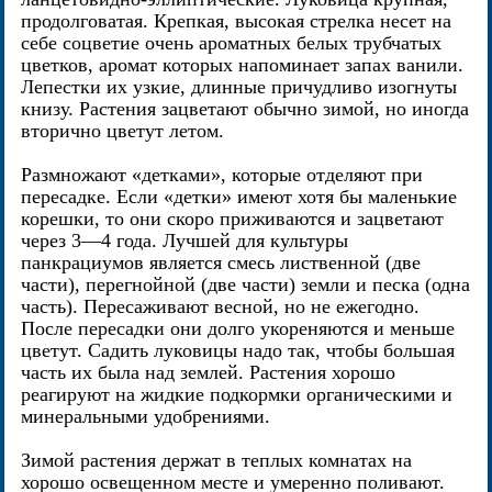
продолговатая. Крепкая, высокая стрелка несет на
себе соцветие очень ароматных белых трубчатых
цветков, аромат которых напоминает запах ванили.
Лепестки их узкие, длинные причудливо изогнуты
книзу. Растения зацветают обычно зимой, но иногда
вторично цветут летом.
Размножают «детками», которые отделяют при
пересадке. Если «детки» имеют хотя бы маленькие
корешки, то они скоро приживаются и зацветают
через 3—4 года. Лучшей для культуры
панкрациумов является смесь лиственной (две
части), перегнойной (две части) земли и песка (одна
часть). Пересаживают весной, но не ежегодно.
После пересадки они долго укореняются и меньше
цветут. Садить луковицы надо так, чтобы большая
часть их была над землей. Растения хорошо
реагируют на жидкие подкормки органическими и
минеральными удобрениями.
Зимой растения держат в теплых комнатах на
хорошо освещенном месте и умеренно поливают.