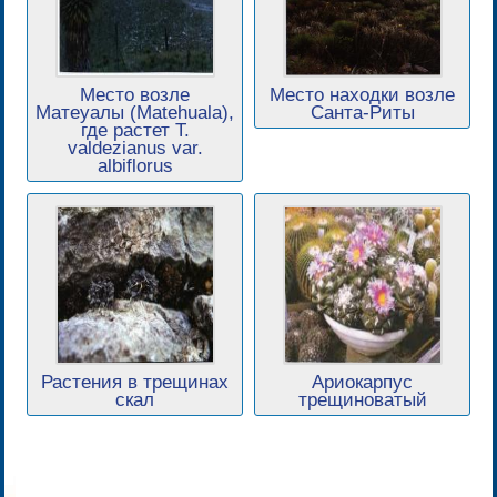
Место возле
Место находки возле
Матеуалы (Matehuala),
Санта-Риты
где растет T.
valdezianus var.
albiflorus
Растения в трещинах
Ариокарпус
скал
трещиноватый