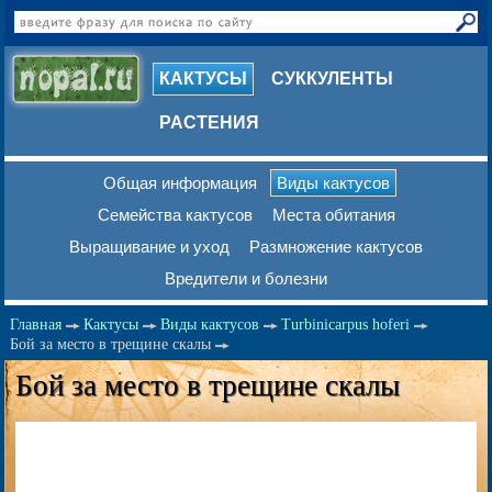
КАКТУСЫ
СУККУЛЕНТЫ
РАСТЕНИЯ
Общая информация
Виды кактусов
Семейства кактусов
Места обитания
Выращивание и уход
Размножение кактусов
Вредители и болезни
Главная
Кактусы
Виды кактусов
Turbinicarpus hoferi
Бой за место в трещине скалы
Бой за место в трещине скалы