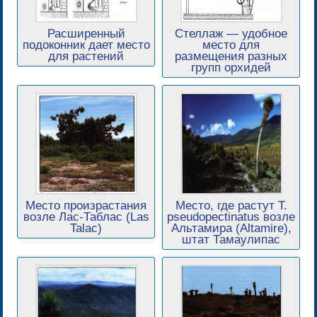
Расширенный
Стеллаж — удобное
подоконник дает место
место для
для растений
размещения разных
групп орхидей
Место произрастания
Место, где растут T.
возле Лас-Таблас (Las
pseudopectinatus возле
Talac)
Альтамира (Altamire),
штат Тамаулипас