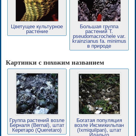
Цветущее культурное
Большая группа
растение
растений T.
pseudomacrochele var.
krainzianus fa. minimus
в природе
Картинки с похожим названием
Группа растений возле
Богатая популяция
Берналя (Bernal), штат
возле Иксмикильпан
Керетаро (Queretaro)
(Ixmiquilpan), штат
Идальго