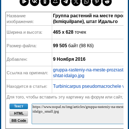
Название
Группа растений на месте проз
изображения:
(Ixmiquilpane), штат Идальго
Ширина и высота:
465 x 628
точек
Размер файла:
99 505
байт (98 Кб)
Добавлен:
9 Ноября 2016
gruppa-rasteniy-na-meste-prozrastani
Ссылка на оригинал:
shtat-idalgo.jpg
Находится в статье:
Turbinicarpus pseudomacrochele var.
Для того, чтобы вставить эту картинку на форум или сайт, 
Текст
HTML
BB Code