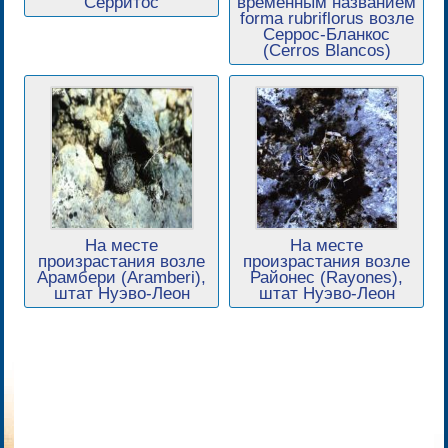
Серритос
временным названием
forma rubriflorus возле
Серрос-Бланкос
(Cerros Blancos)
На месте
На месте
произрастания возле
произрастания возле
Арамбери (Aramberi),
Районес (Rayones),
штат Нуэво-Леон
штат Нуэво-Леон