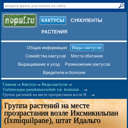
КАКТУСЫ
СУККУЛЕНТЫ
РАСТЕНИЯ
Общая информация
Виды кактусов
Семейства кактусов
Места обитания
Выращивание и уход
Размножение кактусов
Вредители и болезни
Главная
Кактусы
Виды кактусов
Turbinicarpus pseudomacrochele var. krainzian…
Группа растений на месте прозрастания возле И…
Группа растений на месте
прозрастания возле Иксмикильпан
(Ixmiquilpane), штат Идальго