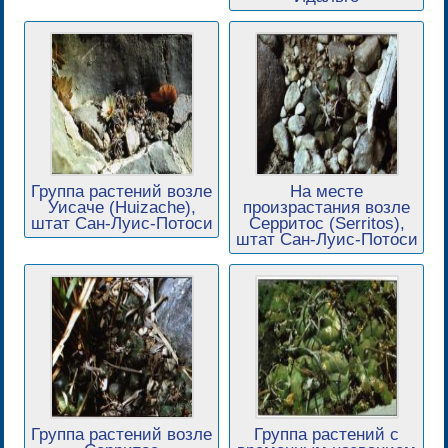
Группа растений возле
На месте
Уисаче (Huizache),
произрастания возле
штат Сан-Луис-Потоси
Серритос (Serritos),
штат Сан-Луис-Потоси
Группа растений возле
Группа растений с