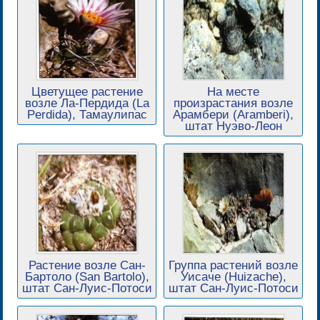
Цветущее растение
На месте
возле Ла-Пердида (La
произрастания возле
Perdida), Тамаулипас
Арамбери (Aramberi),
штат Нуэво-Леон
Растение возле Сан-
Группа растений возле
Бартоло (San Bartolo),
Уисаче (Huizache),
штат Сан-Луис-Потоси
штат Сан-Луис-Потоси