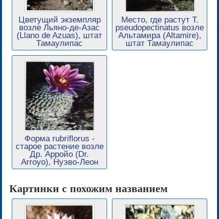
Цветущий экземпляр
Место, где растут T.
возле Льяно-де-Азас
pseudopectinatus возле
(Llano de Azuas), штат
Альтамира (Altamire),
Тамаулипас
штат Тамаулипас
Форма rubriflorus -
старое растение возле
Др. Арройо (Dr.
Arroyo), Нуэво-Леон
Картинки с похожим названием