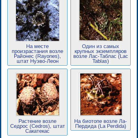
На месте
Один из самых
произрастания возле
крупных экземпляров
Районес (Rayones),
возле Лас-Таблас (Lac
штат Нуэво-Леон
Tablas)
Растение возле
На биотопе возле Ла-
Седрос (Cedros), штат
Пердида (La Perdida)
Сакатекас