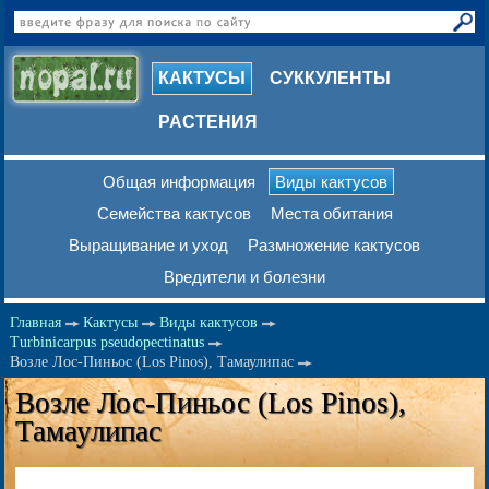
КАКТУСЫ
СУККУЛЕНТЫ
РАСТЕНИЯ
Общая информация
Виды кактусов
Семейства кактусов
Места обитания
Выращивание и уход
Размножение кактусов
Вредители и болезни
Главная
Кактусы
Виды кактусов
Turbinicarpus pseudopectinatus
Возле Лос-Пиньос (Los Pinos), Тамаулипас
Возле Лос-Пиньос (Los Pinos),
Тамаулипас