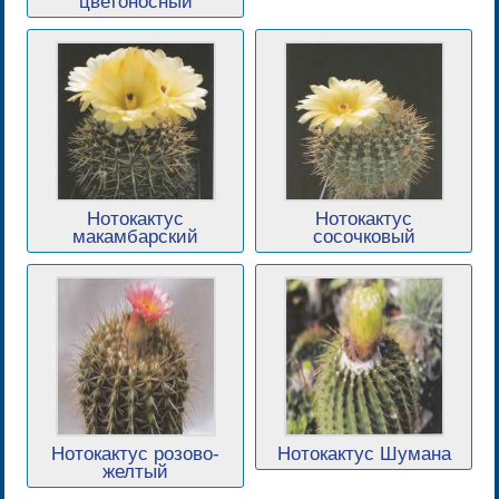
цветоносный
Нотокактус
Нотокактус
макамбарский
сосочковый
Нотокактус розово-
Нотокактус Шумана
желтый