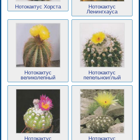
Нотокактус Хорста
Нотокактус
Ленингхауса
Нотокактус
Нотокактус
великолепный
пепельноиглый
Нотокактус
Нотокактус