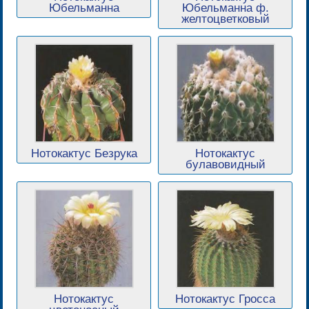
Юбельманна
Юбельманна ф.
желтоцветковый
Нотокактус Безрука
Нотокактус
булавовидный
Нотокактус
Нотокактус Гросса