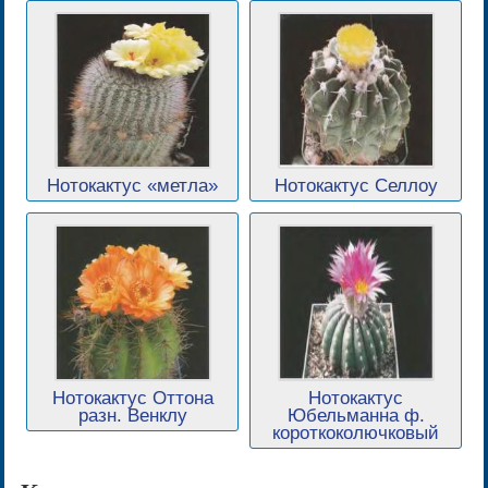
Нотокактус «метла»
Нотокактус Селлоу
Нотокактус Оттона
Нотокактус
разн. Венклу
Юбельманна ф.
короткоколючковый