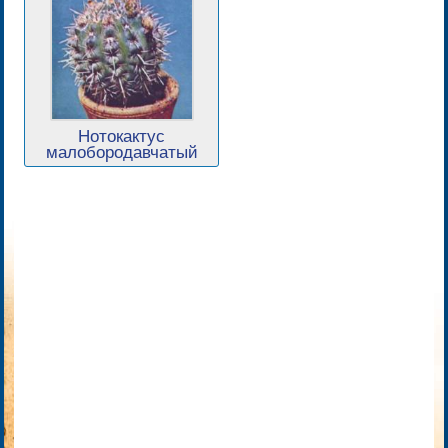
Нотокактус
малобородавчатый