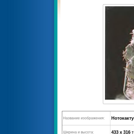
Нотокакту
Название изображения:
433 x 316
т
Ширина и высота: