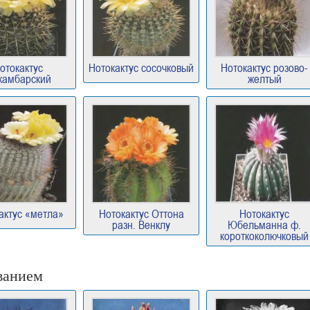
отокактус
Нотокактус сосочковый
Нотокактус розово-
камбарский
желтый
актус «метла»
Нотокактус Оттона
Нотокактус
разн. Венклу
Юбельманна ф.
короткоколючковый
ванием