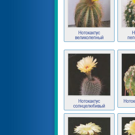
Нотокактус
Н
великолепный
пеп
Нотокактус
Ноток
солнцелюбивый