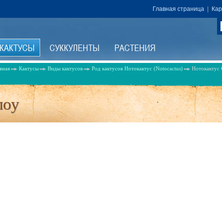
Главная страница
|
Кар
КАКТУСЫ
СУККУЛЕНТЫ
РАСТЕНИЯ
вная
Кактусы
Виды кактусов
Род кактусов Нотокактус (Notocactus)
Нотокактус 
лоу