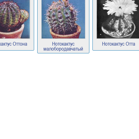
кактус Оттона
Нотокактус
Нотокактус Отта
малобородавчатый