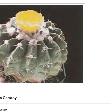
с Селлоу
очек