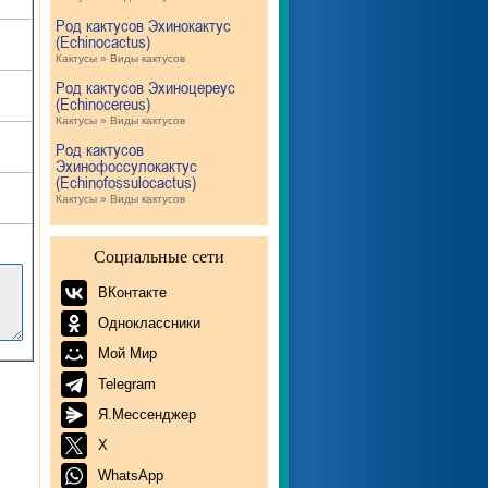
Род кактусов Эхинокактус
(Echinocactus)
Кактусы » Виды кактусов
Род кактусов Эхиноцереус
(Echinocereus)
Кактусы » Виды кактусов
Род кактусов
Эхинофоссулокактус
(Echinofossulocactus)
Кактусы » Виды кактусов
Социальные сети
ВКонтакте
Одноклассники
Мой Мир
Telegram
Я.Мессенджер
X
WhatsApp