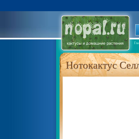
Гла
Нотокактус Сел