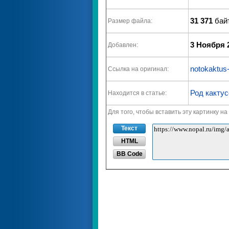
31 371
байт
Размер файла:
3 Ноября 
Добавлен:
notokaktus-
Ссылка на оригинал:
Род кактус
Находится в статье:
Для того, чтобы вставить эту картинку н
Текст
HTML
BB Code