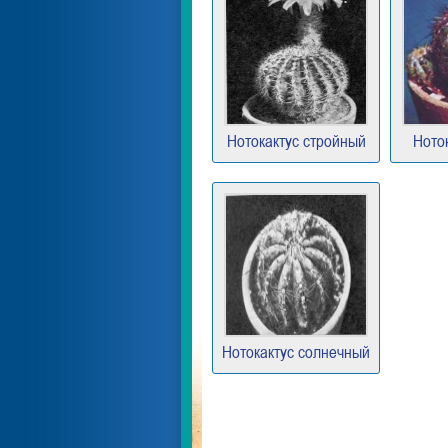
Нотокактус стройный
Ното
Нотокактус солнечный