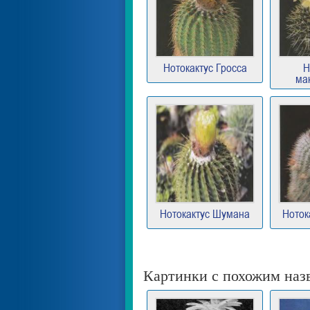
Нотокактус Гросса
Н
ма
Нотокактус Шумана
Ноток
Картинки с похожим наз