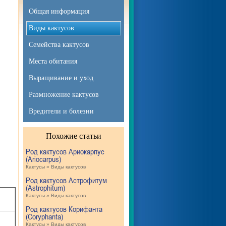
Общая информация
Виды кактусов
Семейства кактусов
Места обитания
Выращивание и уход
Размножение кактусов
Вредители и болезни
Похожие статьи
Род кактусов Ариокарпус
(Ariocarpus)
Кактусы » Виды кактусов
Род кактусов Астрофитум
(Astrophitum)
Кактусы » Виды кактусов
Род кактусов Корифанта
(Coryphanta)
Кактусы » Виды кактусов