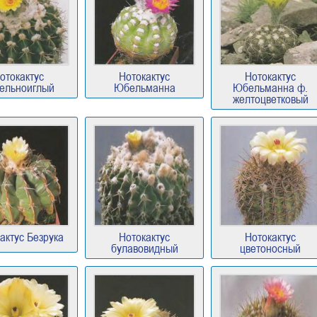
отокактус
Нотокактус
Нотокактус
ельноиглый
Юбельманна
Юбельманна ф.
желтоцветковый
актус Безрука
Нотокактус
Нотокактус
булавовидный
цветоносный