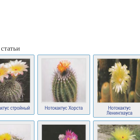
 статьи
актус стройный
Нотокактус Хорста
Нотокактус
Ленингхауса