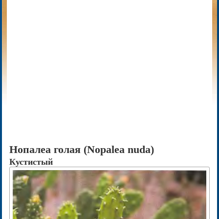
Нопалеа голая (Nopalea nuda)
Кустистый