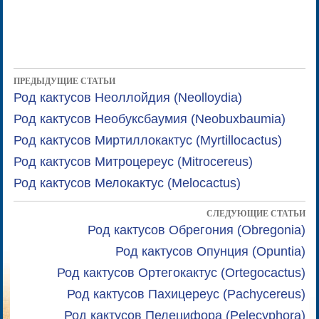
ПРЕДЫДУЩИЕ СТАТЬИ
Род кактусов Неоллойдия (Neolloydia)
Род кактусов Необуксбаумия (Neobuxbaumia)
Род кактусов Миртиллокактус (Myrtillocactus)
Род кактусов Митроцереус (Mitrocereus)
Род кактусов Мелокактус (Melocactus)
СЛЕДУЮЩИЕ СТАТЬИ
Род кактусов Обрегония (Obregonia)
Род кактусов Опунция (Opuntia)
Род кактусов Ортегокактус (Ortegocactus)
Род кактусов Пахицереус (Pachycereus)
Род кактусов Пелецифора (Pelecyphora)