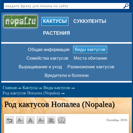
КАКТУСЫ
СУККУЛЕНТЫ
РАСТЕНИЯ
Общая информация
Виды кактусов
Семейства кактусов
Места обитания
Выращивание и уход
Размножение кактусов
Вредители и болезни
Главная
Кактусы
Виды кактусов
Род кактусов Нопалеа (Nopalea)
Род кактусов Нопалеа (Nopalea)
0
Октябрь 2016