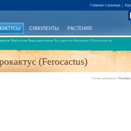
Главная страница
|
Кар
КАКТУСЫ
СУККУЛЕНТЫ
РАСТЕНИЯ
вная
Кактусы
Виды кактусов
Род кактусов Ферокактус (Ferocactus)
рокактус (Ferocactus)
Статья добавлена:
Октябрь