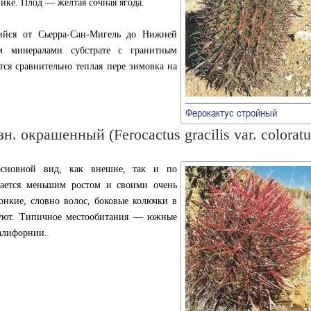
нике. Плод — желтая сочная ягода.
ийся от Сьерра-Сан-Мигель до Нижней
м минералами субстрате с гранитным
ся сравнительно теплая пере зимовка на
Ферокактус стройный
. окрашенный (Ferocactus gracilis var. coloratu
основной вид, как внешне, так и по
чается меньшим ростом и своими очень
онкие, словно волос, боковые колючки в
вуют. Типичное местообитания — южные
алифорнии.