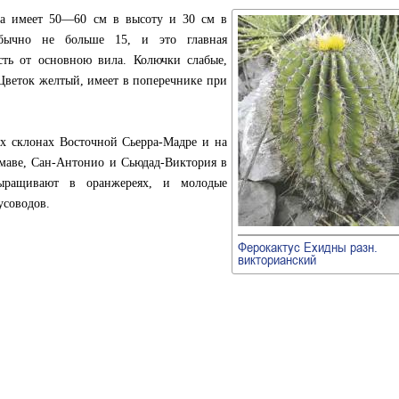
са имеет 50—60 см в высоту и 30 см в
обычно не больше 15, и это главная
сть от основною вила. Колючки слабые,
 Цветок желтый, имеет в поперечнике при
ых склонах Восточной Сьерра-Мадре и на
умаве, Сан-Антонио и Сьюдад-Виктория в
выращивают в оранжереях, и молодые
усоводов.
Ферокактус Ехидны разн.
викторианский