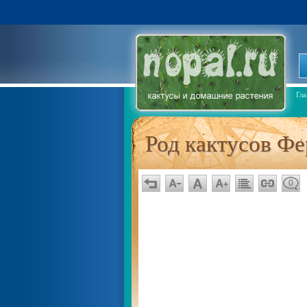
Гла
Род кактусов Фе
0