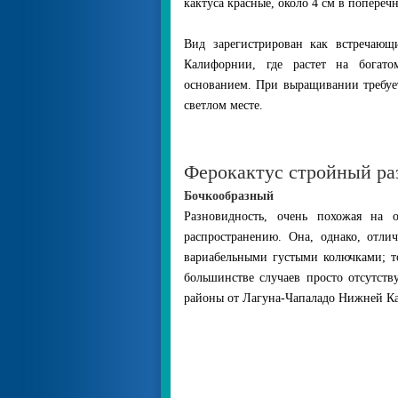
кактуса красные, около 4 см в попереч
Вид зарегистрирован как встречающ
Калифорнии, где растет на богато
основанием. При выращивании требует
светлом месте.
Ферокактус стройный разн
Бочкообразный
Разновидность, очень похожая на 
распространению. Она, однако, отли
вариабельными густыми колючками; т
большинстве случаев просто отсутст
районы от Лагуна-Чапаладо Нижней К