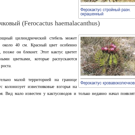
Ферокактус стройный разн.
окрашенный
ковый (Ferocactus haemalacanthus)
ощный цилиндрический стебель может
 около 40 см. Красный цвет особенно
, позже он блекнет. Этот кактус цветет
ными цветками, которые распускаются
 роста.
тельно малой территорией на границе
Ферокактус кровавоколючко
ус колонизует известняковые взгорья на
. Вид мало известен у кактусоводов и только недавно начал появлят