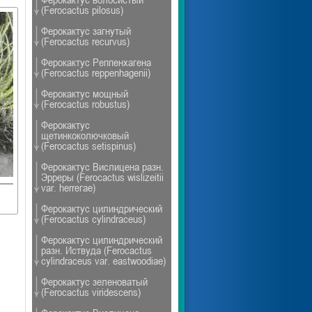
(Ferocactus pilosus)
Ферокактус загнутый
(Ferocactus recurvus)
Ферокактус Реппенхагена
(Ferocactus reppenhagenii)
Ферокактус мощный
(Ferocactus robustus)
Ферокактус
щетинкоколючковый
(Ferocactus setispinus)
Ферокактус Вислицена разн.
Эрреры (Ferocactus wislizeitii
var. herreгае)
Ферокактус цилиндрический
(Ferocactus cylindraceus)
Ферокактус цилиндрический
разн. Иствуда (Ferocactus
cylindraceus var. eastwoodiae)
Ферокактус зеленоватый
(Ferocactus viridescens)