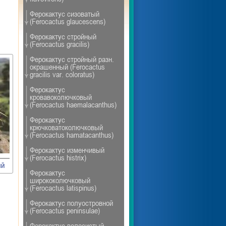
Ферокактус сизоватый
(Ferocactus glaucescens)
Ферокактус стройный
(Ferocactus gracilis)
Ферокактус стройный разн.
окрашенный (Ferocactus
gracilis var. coloratus)
Ферокактус
кровавоколючковый
(Ferocactus haemalacanthus)
Ферокактус
крючковатоколючковый
(Ferocactus hamatacanthus)
Ферокактус изменчивый
(Ferocactus histrix)
ый
Ферокактус
ширококолючковый
(Ferocactus latispinus)
Ферокактус полуостровной
(Ferocactus peninsulae)
Ферокактус волосистый