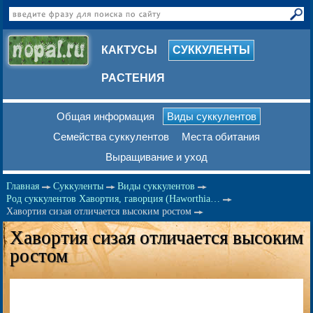
КАКТУСЫ
СУККУЛЕНТЫ
РАСТЕНИЯ
Общая информация
Виды суккулентов
Семейства суккулентов
Места обитания
Выращивание и уход
Главная
Суккуленты
Виды суккулентов
Род суккулентов Хавортия, гаворция (Haworthia…
Хавортия сизая отличается высоким ростом
Хавортия сизая отличается высоким
ростом