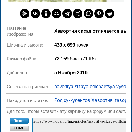
Название
Хавортия сизая отличается выс
изображения:
Ширина и высота:
439 x 699
точек
Размер файла:
72 159
байт (71 Кб)
Добавлен:
5 Ноября 2016
Ссылка на оригинал:
havortiya-sizaya-otlichaetsya-vysoki
Находится в статье:
Род суккулентов Хавортия, гаворци
Для того, чтобы вставить эту картинку на форум или сайт, 
Текст
HTML