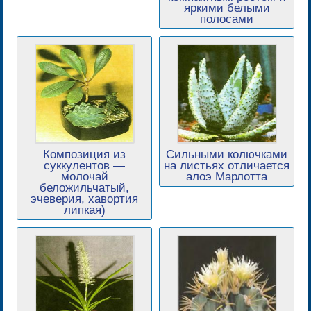
яркими белыми
полосами
Композиция из
Сильными колючками
суккулентов —
на листьях отличается
молочай
алоэ Марлотта
беложильчатый,
эчеверия, хавортия
липкая)