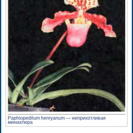
Paphiopedilum henryanum — неприхотливая
миниатюра