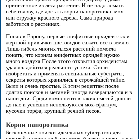
принесенное из леса растение. И не надо ломать
себе голову, где достать корни папоротника, мох
или стружку красного дерева. Сама природа
заботится о растениях.
Попав в Европу, первые эпифитные орхидеи стали
жертвой привычки цветоводов сажать все в землю.
Лишь гибель многих тысяч растений помогла
понять, что корням энифитных орхидей нужно
много воздуха После этого открытия орхидеистам
удалось добиться реального успеха. Стали
изобретать и применять специальные субстраты,
секреты которых хранились в строжайшей тайне.
Были и очень простые. К этим рецептам после
долгих поисков и метаний иногда возвращаются и в
наши дни. Среди компонентов таких смесей дошли
до нас и успешно используются мох-сфагнум,
кусочки торфа, крупный речной песок.
Корни папоротника
Бесконечные поиски идеальных субстратов для
орхидей никогда не были столь близки к цели, как в