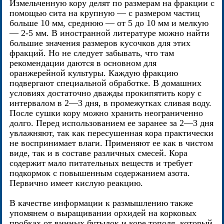
Измельченную кору делят по размерам на фракции с
помощью сита на крупную — с размером частиц
больше 10 мм, среднюю — от 5 до 10 мм и мелкую
— 2-5 мм. В иностранной литературе можно найти
большие значения размеров кусочков для этих
фракций. Но не следует забывать, что там
рекомендации даются в основном для
оранжерейной культуры. Каждую фракцию
подвергают специальной обработке. В домашних
условиях достаточно дважды прокипятить кору с
интервалом в 2—3 дня, в промежутках сливая воду.
После сушки кору можно хранить неограниченно
долго. Перед использованием ее заранее за 2—3 дня
увлажняют, так как пересушенная кора практически
не воспринимает влаги. Применяют ее как в чистом
виде, так и в составе различных смесей. Кора
содержит мало питательных веществ и требует
подкормок с повышенным содержанием азота.
Первично имеет кислую реакцию.
В качестве информации к размышлению также
упомянем о выращивании орхидей на корковых
пробках от винных бутылок и коре тополя, который