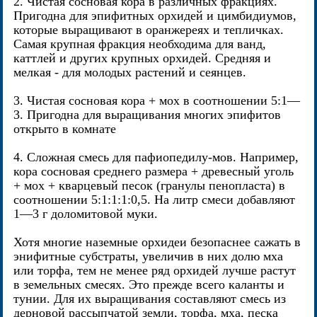
2. Чистая сосновая кора в различных фракциях.
Пригодна для эпифитных орхидей и цимбидиумов,
которые выращивают в оранжереях и тепличках.
Самая крупная фракция необходима для ванд,
каттлей и других крупных орхидей. Средняя и
мелкая - для молодых растений и сеянцев.
3. Чистая сосновая кора + мох в соотношении 5:1—
3. Пригодна для выращивания многих эпифитов
открыто в комнате
4. Сложная смесь для пафиопедилу-мов. Например,
кора сосновая среднего размера + древесный уголь
+ мох + кварцевый песок (гранулы пенопласта) в
соотношении 5:1:1:1:0,5. На литр смеси добавляют
1—3 г доломитовой муки.
Хотя многие наземные орхидеи безопаснее сажать в
энифитные субстраты, увеличив в них долю мха
или торфа, тем не менее ряд орхидей лучше растут
в земельных смесях. Это прежде всего каланты и
тунии. Для их выращивания составляют смесь из
дерновой рассыпчатой земли, торфа, мха, песка