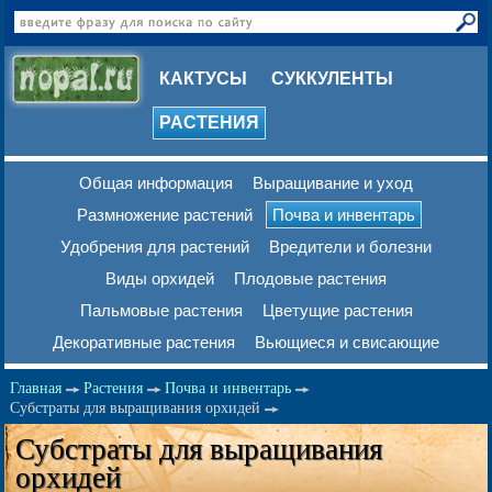
КАКТУСЫ
СУККУЛЕНТЫ
РАСТЕНИЯ
Общая информация
Выращивание и уход
Размножение растений
Почва и инвентарь
Удобрения для растений
Вредители и болезни
Виды орхидей
Плодовые растения
Пальмовые растения
Цветущие растения
Декоративные растения
Вьющиеся и свисающие
Главная
Растения
Почва и инвентарь
Субстраты для выращивания орхидей
Субстраты для выращивания
орхидей