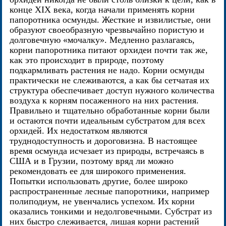
конце XIX века, когда начали применять корни
папоротника осмунды. Жесткие и извилистые, они
образуют своеобразную чрезвычайно пористую и
долговечную «мочалку». Медленно разлагаясь,
корни папоротника питают орхидеи почти так же,
как это происходит в природе, поэтому
подкармливать растения не надо. Корни осмунды
практически не слеживаются, а как бы сетчатая их
структура обеспечивает доступ нужного количества
воздуха к корням посаженного на них растения.
Правильно и тщательно обработанные корни были
и остаются почти идеальным субстратом для всех
орхидей. Их недостатком являются
труднодоступность и дороговизна. В настоящее
время осмунда исчезает из природы, встречаясь в
США и в Грузии, поэтому вряд ли можно
рекомендовать ее для широкого применения.
Попытки использовать другие, более широко
распространенные лесные папоротники, например
полиподиум, не увенчались успехом. Их корни
оказались тонкими и недолговечными. Субстрат из
них быстро слеживается, лишая корни растений