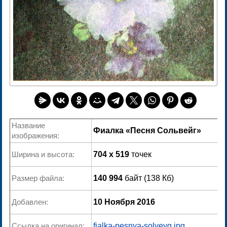
Название
Фиалка «Песня Сольвейг»
изображения:
Ширина и высота:
704 x 519
точек
Размер файла:
140 994
байт (138 Кб)
Добавлен:
10 Ноября 2016
Ссылка на оригинал:
fialka-pesnya-solveyg.jpg