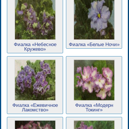
Фиалка «Небесное
Фиалка «Белые Ночи»
Кружево»
Фиалка «Ежевичное
Фиалка «Модерн
Лакомство»
Токинг»