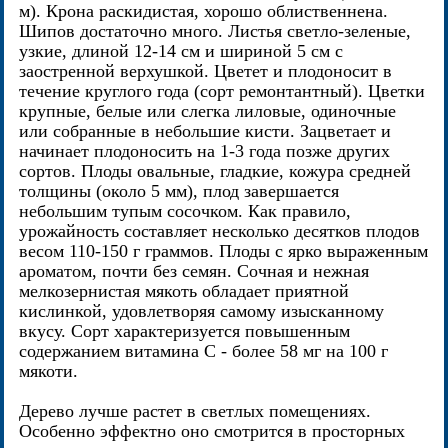
м). Крона раскидистая, хорошо облиственнена.
Шипов достаточно много. Листья светло-зеленые,
узкие, длиной 12-14 см и шириной 5 см с
заостренной верхушкой. Цветет и плодоносит в
течение круглого года (сорт ремонтантный). Цветки
крупные, белые или слегка лиловые, одиночные
или собранные в небольшие кисти. Зацветает и
начинает плодоносить на 1-3 года позже других
сортов. Плоды овальные, гладкие, кожура средней
толщины (около 5 мм), плод завершается
небольшим тупым сосочком. Как правило,
урожайность составляет несколько десятков плодов
весом 110-150 г граммов. Плоды с ярко выраженным
ароматом, почти без семян. Сочная и нежная
мелкозернистая мякоть обладает приятной
кислинкой, удовлетворяя самому изысканному
вкусу. Сорт характеризуется повышенным
содержанием витамина С - более 58 мг на 100 г
мякоти.
Дерево лучше растет в светлых помещениях.
Особенно эффектно оно смотрится в просторных