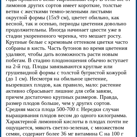
лимонов других сортов имеет короткие, толстые
ветви с жесткими темно-зелеными листьями
округлой формы (15x9 см), цветет обильно, как
весной, так и осенью, периоды цветения довольно
продолжительны. Иногда начинает цвести уже в
стадии укорененного черенка, что мешает росту.
Крупные белые с кремовым оттенком цветки часто
собраны в кисть. Часть бутонов во время цветения
удаляют, чтобы дать возможность расти новым
побегам. В стадию плодоношения обычно вступает
на 2-й год. Плоды завязываются круглые или
грушевидной формы с толстой бугристой кожурой
(до 1 см). Несмотря на обильное цветение,
вызревших плодов, как правило, мало: растение
активно сбрасывает лишние для себя завязи,
причем достаточно крупных размеров. Правда,
размер плодов больше, чем у других сортов.
Средняя масса плода 500-700 г. Нередки случаи
выращивания плодов весом до одного килограмма.
Характерной лимонной кислоты в плодах почти не
ощущается, мякоть светло-зеленая, с множеством
семян, содержит более 36 мг витамина С на 100 г