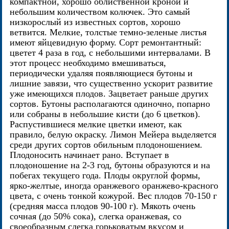
компактной, хорошо облиственной кроной и
небольшим количеством колючек. Это самый
низкорослый из известных сортов, хорошо
ветвится. Мелкие, толстые темно-зеленые листья
имеют яйцевидную форму. Сорт ремонтантный:
цветет 4 раза в год, с небольшими интервалами. В
этот процесс необходимо вмешиваться,
периодически удаляя появляющиеся бутоны и
лишние завязи, что существенно ускорит развитие
уже имеющихся плодов. Зацветает раньше других
сортов. Бутоны располагаются одиночно, попарно
или собраны в небольшие кисти (до 6 цветков).
Распустившиеся мелкие цветки имеют, как
правило, белую окраску. Лимон Мейера выделяется
среди других сортов обильным плодоношением.
Плодоносить начинает рано. Вступает в
плодоношение на 2-3 год, бутоны образуются и на
побегах текущего года. Плоды округлой формы,
ярко-желтые, иногда оранжевого оранжево-красного
цвета, с очень тонкой кожурой. Вес плодов 70-150 г
(средняя масса плодов 90-100 г). Мякоть очень
сочная (до 50% сока), слегка оранжевая, со
своеобразным слегка горьковатым вкусом и