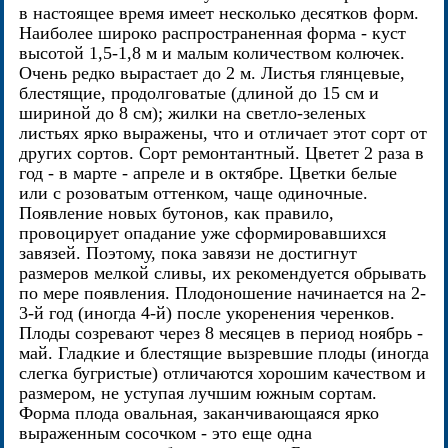
в настоящее время имеет несколько десятков форм.
Наиболее широко распространенная форма - куст
высотой 1,5-1,8 м и малым количеством колючек.
Очень редко вырастает до 2 м. Листья глянцевые,
блестящие, продолговатые (длиной до 15 см и
шириной до 8 см); жилки на светло-зеленых
листьях ярко выражены, что и отличает этот сорт от
других сортов. Сорт ремонтантный. Цветет 2 раза в
год - в марте - апреле и в октябре. Цветки белые
или с розоватым оттенком, чаще одиночные.
Появление новых бутонов, как правило,
провоцирует опадание уже сформировавшихся
завязей. Поэтому, пока завязи не достигнут
размеров мелкой сливы, их рекомендуется обрывать
по мере появления. Плодоношение начинается на 2-
3-й год (иногда 4-й) после укоренения черенков.
Плоды созревают через 8 месяцев в период ноябрь -
май. Гладкие и блестящие вызревшие плоды (иногда
слегка бугристые) отличаются хорошим качеством и
размером, не уступая лучшим южным сортам.
Форма плода овальная, заканчивающаяся ярко
выраженным сосочком - это еще одна