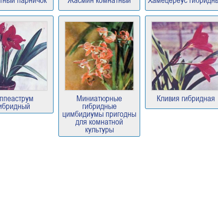
тный парничок
Жасмин комнатный
Хамецереус гибридн
ппеаструм
Миниатюрные
Кливия гибридная
ибридный
гибридные
цимбидиумы пригодны
для комнатной
культуры