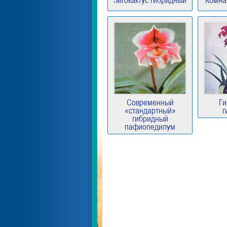
Зигокактус гибридный
Комна
Современный
Ги
«стандартный»
г
гибридный
пафиопедилум