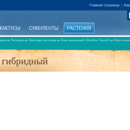
Главная страница
|
Кар
КАКТУСЫ
СУККУЛЕНТЫ
РАСТЕНИЯ
вная
Растения
Цветущие растения
Клен комнатный (Abutilon Tournf)
Клен комн
 гибридный