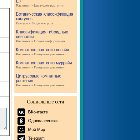
L.)
Растения » Цветущие растения
Ботаническая классификация
кактусов
Кактусы » Виды кактусов
Классификация гибридных
сенполий
Растения » Общая информация
Комнатное растение папайя
Растения » Плодовые растения
Комнатное растение муррайя
Растения » Плодовые растения
Цитрусовые комнатные
растения
Растения » Плодовые растения
Социальные сети
ВКонтакте
Одноклассники
Мой Мир
Telegram