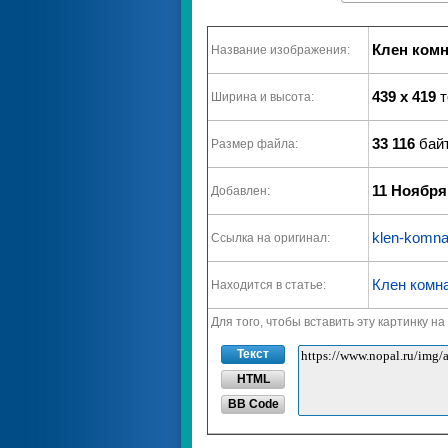
Клен ком
Название изображения:
439 x 419
т
Ширина и высота:
33 116
байт
Размер файла:
11 Ноября
Добавлен:
klen-komnat
Ссылка на оригинал:
Клен комна
Находится в статье:
Для того, чтобы вставить эту картинку н
Текст
HTML
BB Code