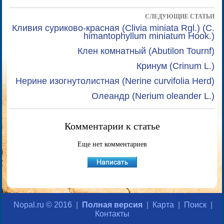
СЛЕДУЮЩИЕ СТАТЬИ
Кливия суриково-красная (Clivia miniata Rgl.) (C.
himantophyllum miniatum Hook.)
Клен комнатный (Abutilon Tournf)
Кринум (Crinum L.)
Нерине изогнутолистная (Nerine curvifolia Herd)
Олеандр (Nerium oleander L.)
Комментарии к статье
Еще нет комментариев
Nopal.ru © 2016
|
Полная версия
|
Карта
|
Поиск
|
Контакты