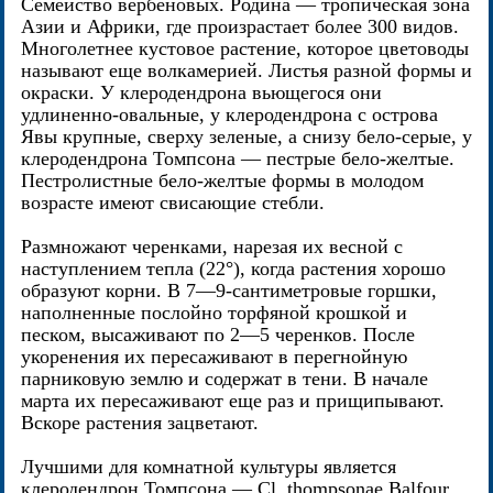
Семейство вербеновых. Родина — тропическая зона
Азии и Африки, где произрастает более 300 видов.
Многолетнее кустовое растение, которое цветоводы
называют еще волкамерией. Листья разной формы и
окраски. У клеродендрона вьющегося они
удлиненно-овальные, у клеродендрона с острова
Явы крупные, сверху зеленые, а снизу бело-серые, у
клеродендрона Томпсона — пестрые бело-желтые.
Пестролистные бело-желтые формы в молодом
возрасте имеют свисающие стебли.
Размножают черенками, нарезая их весной с
наступлением тепла (22°), когда растения хорошо
образуют корни. В 7—9-сантиметровые горшки,
наполненные послойно торфяной крошкой и
песком, высаживают по 2—5 черенков. После
укоренения их пересаживают в перегнойную
парниковую землю и содержат в тени. В начале
марта их пересаживают еще раз и прищипывают.
Вскоре растения зацветают.
Лучшими для комнатной культуры является
клеродендрон Томпсона — Cl. thompsonae Balfour