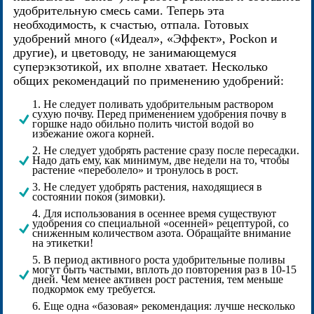
удобрительную смесь сами. Теперь эта
необходимость, к счастью, отпала. Готовых
удобрений много («Идеал», «Эффект», Pockon и
другие), и цветоводу, не занимающемуся
суперэкзотикой, их вполне хватает. Несколько
общих рекомендаций по применению удобрений:
1. Не следует поливать удобрительным раствором
сухую почву. Перед применением удобрения почву в
горшке надо обильно полить чистой водой во
избежание ожога корней.
2. Не следует удобрять растение сразу после пересадки.
Надо дать ему, как минимум, две недели на то, чтобы
растение «переболело» и тронулось в рост.
3. Не следует удобрять растения, находящиеся в
состоянии покоя (зимовки).
4. Для использования в осеннее время существуют
удобрения со специальной «осенней» рецептурой, со
сниженным количеством азота. Обращайте внимание
на этикетки!
5. В период активного роста удобрительные поливы
могут быть частыми, вплоть до повторения раз в 10-15
дней. Чем менее активен рост растения, тем меньше
подкормок ему требуется.
6. Еще одна «базовая» рекомендация: лучше несколько