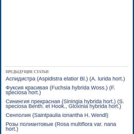
ПРЕДЫДУЩИЕ СТАТЬИ
Аспидистра (Aspidistra elatior Bl.) (A. lurida hort.)
Фуксия красивая (Fuchsia hybrida Woss.) (F.
speciosa hort.)
Синингия прекрасная (Siningia hybrida hort.) (S.
speciosa Benth. et Hook., Gloxinia hybrida hort.)
Сенполия (Saintpaulia ionantha H. Wendl)
Розы полиантовые (Rosa multiflora var. nana
hort.)