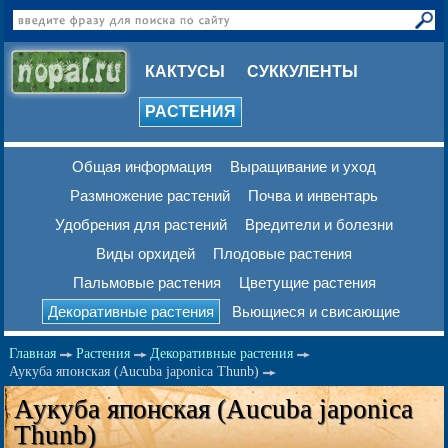
КАКТУСЫ
СУККУЛЕНТЫ
РАСТЕНИЯ
Общая информация
Выращивание и уход
Размножение растений
Почва и инвентарь
Удобрения для растений
Вредители и болезни
Виды орхидей
Плодовые растения
Пальмовые растения
Цветущие растения
Декоративные растения
Вьющиеся и свисающие
Главная
Растения
Декоративные растения
Аукуба японская (Aucuba japonica Thunb)
Аукуба японская (Aucuba japonica
Thunb)