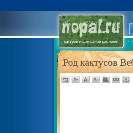
Гла
Род кактусов Ве
0