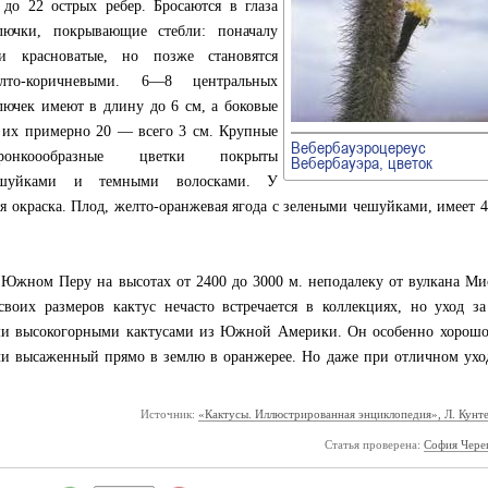
 до 22 острых ребер. Бросаются в глаза
лючки, покрывающие стебли: поначалу
и красноватые, но позже становятся
лто-коричневыми. 6—8 центральных
лючек имеют в длину до 6 см, а боковые
их примерно 20 — всего 3 см. Крупные
Вебербауэроцереус
оронкоообразные цветки покрыты
Вебербауэра, цветок
шуйками и темными волосками. У
ая окраска. Плод, желто-оранжевая ягода с зелеными чешуйками, имеет 4
 Южном Перу на высотах от 2400 до 3000 м. неподалеку от вулкана Ми
своих размеров кактус нечасто встречается в коллекциях, но уход з
ими высокогорными кактусами из Южной Америки. Он особенно хорошо
ли высаженный прямо в землю в оранжерее. Но даже при отличном ухо
Источник:
«Кактусы. Иллюстрированная энциклопедия», Л. Кунте
Статья проверена:
София Чере