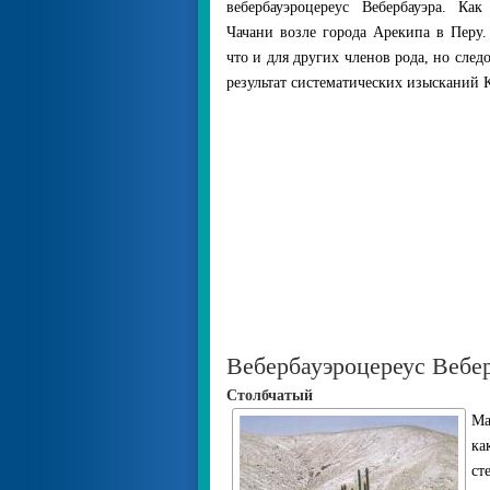
вебербауэроцереус Вебербауэра. Как
Чачани возле города Арекипа в Перу.
что и для других членов рода, но след
результат систематических изысканий К.
Вебербауэроцереус Вебер
Столбчатый
Ма
ка
ст