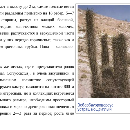
ает в высоту до 2 м; самые толстые ветви
бли разделены примерно на 18 ребер, 5—7
 стороны, растут из каждой большой,
торым количеством мелких колючек,
ветки распускаются в верхушечной части
ки у них нередко коричневые, также как и
ом цветочные трубки. Плод — оливково-
х же местах, где и представители родов
ian Corryocactus), в очень засушливой и
мальном количестве сопутствующей
аружен кактус, находится на высоте 800 м
 интересный, но в коллекциях встречается
льшого размера, необходимы просторный
Вебербауэроцереус
имовка и хорошо дренированная почвенная
устрашающеиглый
брений 2—3 раза за период роста явно