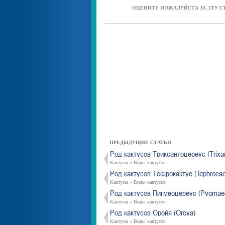
ОЦЕНИТЕ ПОЖАЛУЙСТА ЗА ЭТУ С
ПРЕДЫДУЩИЕ СТАТЬИ
Род кактусов Триксантоцереус (Trixa
Кактусы » Виды кактусов
Род кактусов Тефрокактус (Tephrocac
Кактусы » Виды кактусов
Род кактусов Пигмеоцереус (Pygmae
Кактусы » Виды кактусов
Род кактусов Оройя (Oroya)
Кактусы » Виды кактусов