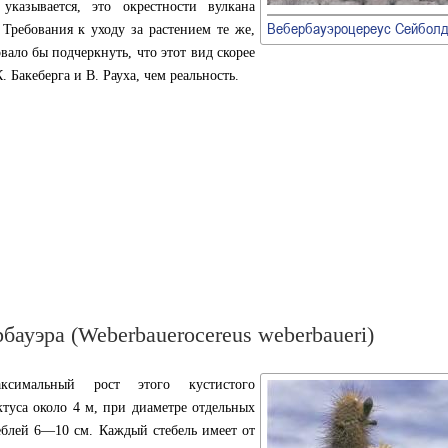
 указывается, это окрестности вулкана
Вебербауэроцереус Сейбол
 Требования к уходу за растением те же,
овало бы подчеркнуть, что этот вид скорее
 Бакеберга и В. Рауха, чем реальность.
бауэра (Weberbauerocereus weberbaueri)
ксимальный рост этого кустистого
ктуса около 4 м, при диаметре отдельных
еблей 6—10 см. Каждый стебель имеет от