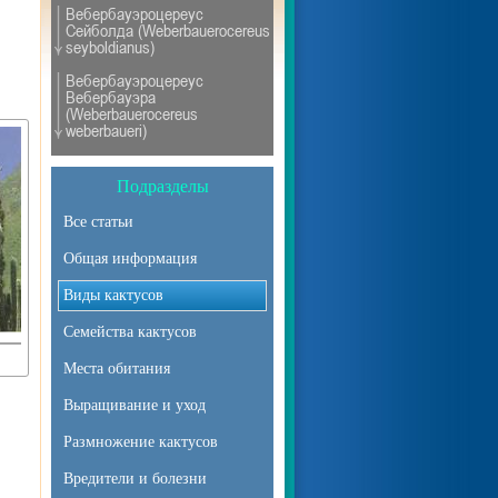
Вебербауэроцереус
Сейболда (Weberbauerocereus
seyboldianus)
Вебербауэроцереус
Вебербауэра
(Weberbauerocereus
weberbaueri)
Подразделы
Все статьи
Общая информация
Виды кактусов
Семейства кактусов
Места обитания
Выращивание и уход
Размножение кактусов
Вредители и болезни