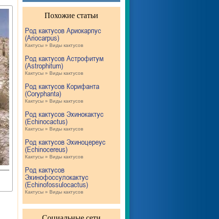
Похожие статьи
Род кактусов Ариокарпус
(Ariocarpus)
Кактусы » Виды кактусов
Род кактусов Астрофитум
(Astrophitum)
Кактусы » Виды кактусов
Род кактусов Корифанта
(Coryphanta)
Кактусы » Виды кактусов
Род кактусов Эхинокактус
(Echinocactus)
Кактусы » Виды кактусов
Род кактусов Эхиноцереус
(Echinocereus)
Кактусы » Виды кактусов
Род кактусов
Эхинофоссулокактус
(Echinofossulocactus)
Кактусы » Виды кактусов
Социальные сети