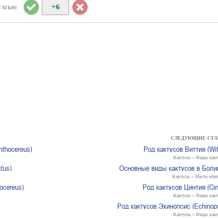
+6
ТАТЬЮ
СЛЕДУЮЩИЕ СТА
nthocereus)
Род кактусов Виттия (Wit
Кактусы » Виды какт
tus)
Основные виды кактусов в Боли
Кактусы » Места оби
ocereus)
Род кактусов Цинтия (Cin
Кактусы » Виды какт
Род кактусов Эхинопсис (Echinops
Кактусы » Виды какт