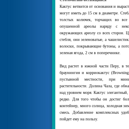
Кактус ветвится от основания и выраст
могут иметь до 15 см в диаметре. Сте
толстых колючек, торчащих во все
опушенной ареолы наряду с неко
окружающих ареолу со всех сторон. Ц
стебля, они зеленоватые, а чашелисти
волоски, покрывающие бутоны, а пот
зеленая ягода, 2 см в поперечнике.
Вид растет в южной части Перу, в те
браунингия и корриокактус (Browning
пустынной местности, при мини
растительности. Долина Чала, где обн
над уровнем моря. Кактус элегантный,
редко. Для того чтобы он достиг бо
контейнер, много солнца, холодная з
смесь. Добавление комплексных удо
пойдет ему на пользу.