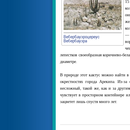
15
ко
он
же
ко
— 
Вебербауэроцереус
Вебербауэра
в
че
лепестков своеобразная коричнево-бел
диаметре.
В природе этот кактус можно найти в
окрестностях города Арекипа. Из-за 
несложный, такой же, как и за друг
чувствует в просторном контейнере и
зацветет лишь спустя много лет.