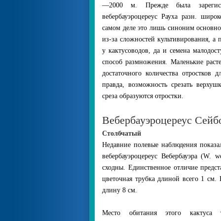
—2000 м. Прежде была зарегист
вебербауэроцереус Рауха разн. широко
самом деле это лишь синоним основног
из-за сложностей культивирования, а 
у кактусоводов, да и семена малодос
способ размножения. Маленькие раст
достаточного количества отростков д
правда, возможность срезать верхушк
среза образуются отростки.
Вебербауэроцереус Сейбо
Столбчатый
Недавние полевые наблюдения показа
вебербауэроцереус Вебербауэра (W. w
сходны. Единственное отличие предста
цветочная трубка длиной всего 1 см.
длину 8 см.
Место обитания этого кактуса 