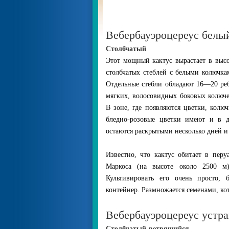
Вебербауэроцереус белый 
Столбчатый
Этот мощный кактус вырастает в выс
столбчатых стеблей с белыми колючка
Отдельные стебли обладают 16—20 реб
мягких, волосовидных боковых колюч
В зоне, где появляются цветки, колю
бледно-розовые цветки имеют и в 
остаются раскрытыми несколько дней и
Известно, что кактус обитает в пер
Маркоса (на высоте около 2500 м)
Культивировать его очень просто,
контейнер. Размножается семенами, ко
Вебербауэроцереус устра
Столбчатый-ветвящийся