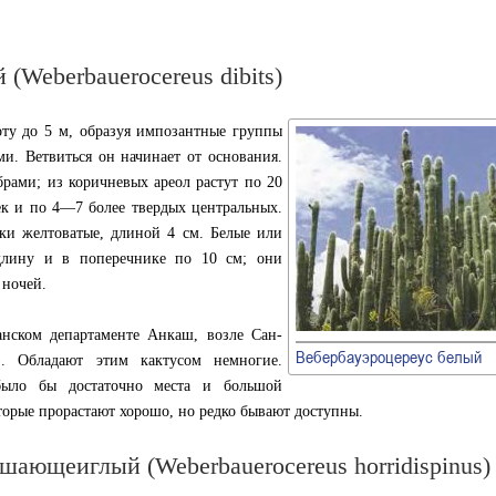
(Weberbauerocereus dibits)
оту до 5 м, образуя импозантные группы
ми. Ветвиться он начинает от основания.
рами; из коричневых ареол растут по 20
ек и по 4—7 более твердых центральных.
чки желтоватые, длиной 4 см. Белые или
длину и в поперечнике по 10 см; они
 ночей.
уанском департаменте Анкаш, возле Сан-
Вебербауэроцереус белый
. Обладают этим кактусом немногие.
 было бы достаточно места и большой
торые прорастают хорошо, но редко бывают доступны.
шающеиглый (Weberbauerocereus horridispinus)