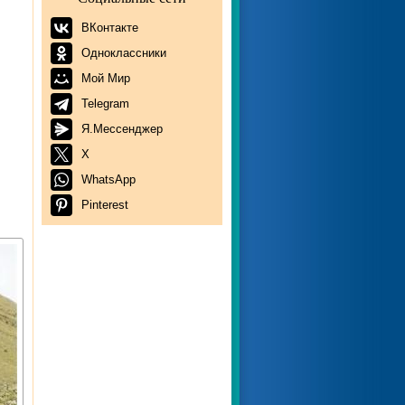
ВКонтакте
Одноклассники
Мой Мир
Telegram
Я.Мессенджер
X
WhatsApp
Pinterest