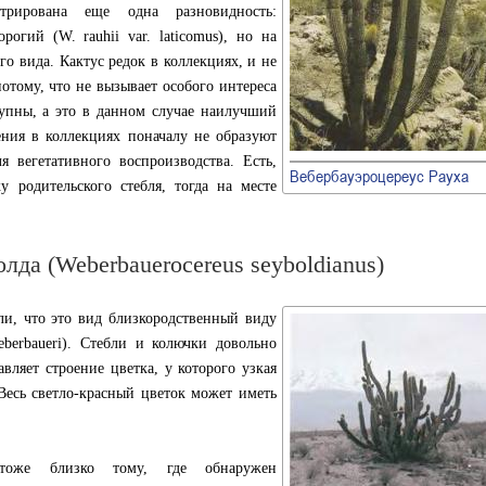
рирована еще одна разновидность:
рогий (W. rauhii var. laticomus), но на
о вида. Кактус редок в коллекциях, и не
потому, что не вызывает особого интереса
тупны, а это в данном случае наилучший
ения в коллекциях поначалу не образуют
ля вегетативного воспроизводства. Есть,
Вебербауэроцереус Рауха
у родительского стебля, тогда на месте
лда (Weberbauerocereus seyboldianus)
ли, что это вид близкородственный виду
eberbaueri). Стебли и колючки довольно
вляет строение цветка, у которого узкая
 Весь светло-красный цветок может иметь
тоже близко тому, где обнаружен