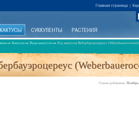
Главная страница
|
Кар
КАКТУСЫ
СУККУЛЕНТЫ
РАСТЕНИЯ
вная
Кактусы
Виды кактусов
Род кактусов Вебербауэроцереус (Weberbauerocereus)
бербауэроцереус (Weberbaueroc
Статья добавлена:
Ноябрь