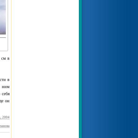
 см в
сти в
а ним
 себя
де он
, 2004
панова