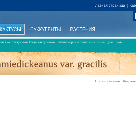
Главная страница
|
Кар
КАКТУСЫ
СУККУЛЕНТЫ
РАСТЕНИЯ
вная
Кактусы
Виды кактусов
Turbinicarpus schmiedickeanus var. gracilis
miedickeanus var. gracilis
Статья добавлена:
Февраль