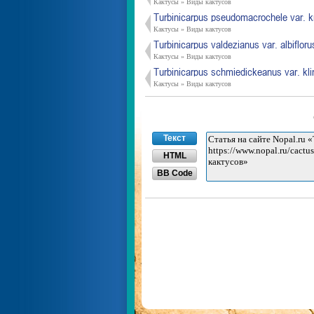
Кактусы » Виды кактусов
Turbinicarpus pseudomacrochele var. k
Кактусы » Виды кактусов
Turbinicarpus valdezianus var. albifloru
Кактусы » Виды кактусов
Turbinicarpus schmiedickeanus var. kli
Кактусы » Виды кактусов
Текст
HTML
BB Code