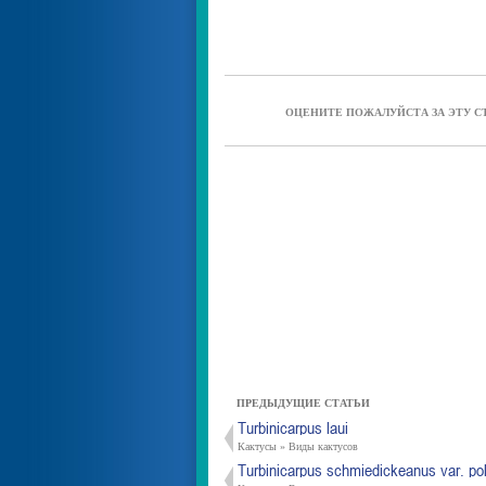
ОЦЕНИТЕ ПОЖАЛУЙСТА ЗА ЭТУ С
ПРЕДЫДУЩИЕ СТАТЬИ
Turbinicarpus laui
Кактусы » Виды кактусов
Turbinicarpus schmiedickeanus var. po