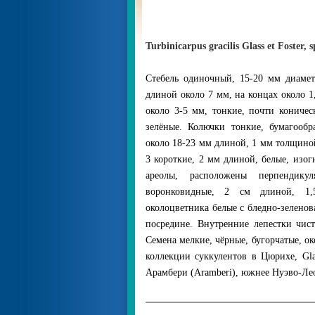
Turbinicarpus gracilis Glass et Foster, s
Стебель одиночный, 15-20 мм диамет
длиной около 7 мм, на концах около 
около 3-5 мм, тонкие, почти коничес
зелёные. Колючки тонкие, бумагообр
около 18-23 мм длиной, 1 мм толщиной,
3 короткие, 2 мм длиной, белые, изо
ареолы, расположены перпендику
воронковидные, 2 см длиной, 1,
околоцветника белые с бледно-зеленов
посредине. Внутренние лепестки чис
Семена мелкие, чёрные, бугорчатые, о
коллекции суккулентов в Цюрихе, Gla
Арамбери (Aramberi), южнее Нуэво-Ле