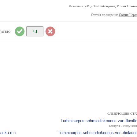
Источник:
«Род Turbinicarpus», Роман Стани
Статья проверена:
София Чере
+1
ТАТЬЮ
СЛЕДУЮЩИЕ СТА
Turbinicarpus schmiedickeanus var. flavifl
Кактусы » Виды какт
lasku n.n.
Turbinicarpus schmiedickeanus var. dickiso