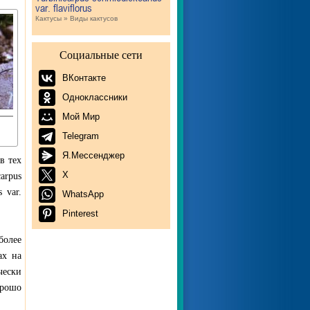
var. flaviflorus
Кактусы » Виды кактусов
Социальные сети
ВКонтакте
Одноклассники
Мой Мир
Telegram
Я.Мессенджер
в тех
X
arpus
s var.
WhatsApp
Pinterest
более
ах на
чески
орошо