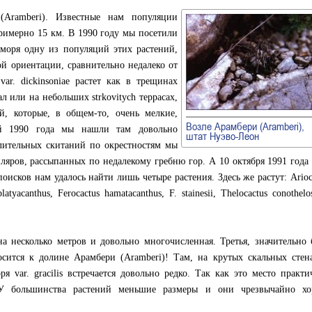
Aramberi). Известные нам популяции
римерно 15 км. В 1990 году мы посетили
 моря одну из популяций этих растений,
й ориентации, сравнительно недалеко от
ar. dickinsoniae растет как в трещинах
ал или на небольших strkovitych террасах,
й, которые, в общем-то, очень мелкие,
Возле Арамбери (Aramberi),
ой 1990 года мы нашли там довольно
штат Нуэво-Леон
ительных скитаний по окрестностям мы
яров, рассыпанных по недалекому гребню гор. А 10 октября 1991 года 
оисков нам удалось найти лишь четыре растения. Здесь же растут: Arioc
latyacanthus, Ferocactus hamatacanthus, F. stainesii, Thelocactus conothelo
а несколько метров и довольно многочисленная. Третья, значительно 
осится к долине Арамбери (Aramberi)! Там, на крутых скальных стен
 var. gracilis встречается довольно редко. Так как это место практи
 У большинства растений меньшие размеры и они чрезвычайно х