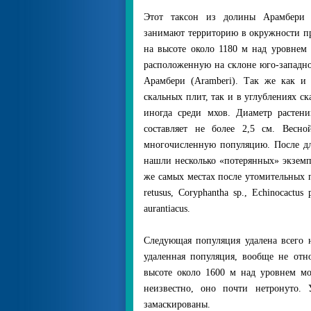
Этот таксон из долины Арамбери (
занимают территорию в окружности п
на высоте около 1180 м над уровнем
расположенную на склоне юго-западно
Арамбери (Aramberi). Так же как и v
скальных плит, так и в углублениях ск
иногда среди мхов. Диаметр растени
составляет не более 2,5 см. Весн
многочисленную популяцию. После дл
нашли несколько «потерянных» экземпл
же самых местах после утомительных п
retusus, Coryphantha sp., Echinocactus p
aurantiacus.
Следующая популяция удалена всего н
удаленная популяция, вообще не отн
высоте около 1600 м над уровнем моря
неизвестно, оно почти нетронуто.
замаскированы.