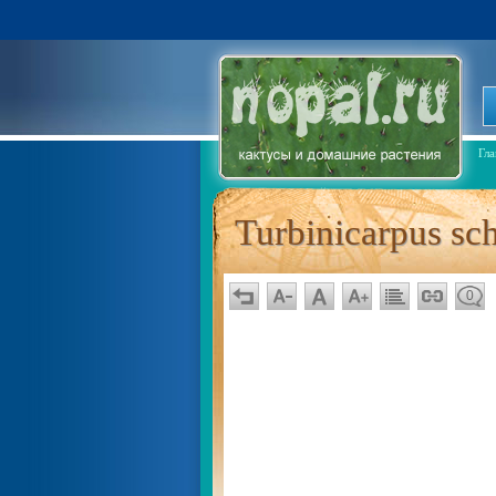
Гла
Turbinicarpus sch
0