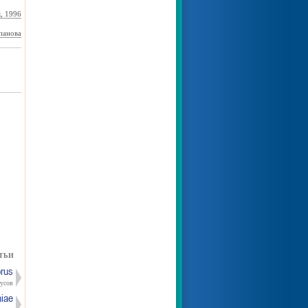
к, 1996
панова
ТЬИ
orus
усов
niae