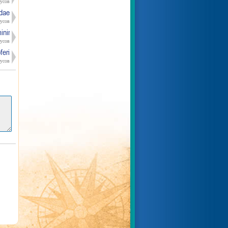
усов
dae
усов
minimus
усов
feri
усов