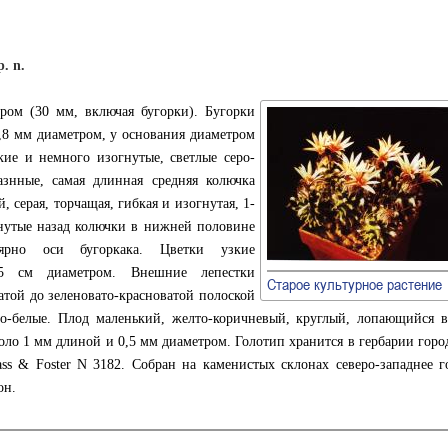
p. n.
ром (30 мм, включая бугорки). Бугорки
1,8 мм диаметром, у основания диаметром
кие и немного изогнутые, светлые серо-
азнные, самая длинная средняя колючка
 серая, торчащая, гибкая и изогнутая, 1-
гнутые назад колючки в нижней половине
лярно оси бугоркака. Цветки узкие
5 см диаметром. Внешние лепестки
Старое культурное растение
атой до зеленовато-красноватой полоской
то-белые. Плод маленький, желто-коричневый, круглый, лопающийся в
коло 1 мм длиной и 0,5 мм диаметром. Голотип хранится в гербарии горо
ss & Foster N 3182. Собран на каменистых склонах северо-западнее г
он.