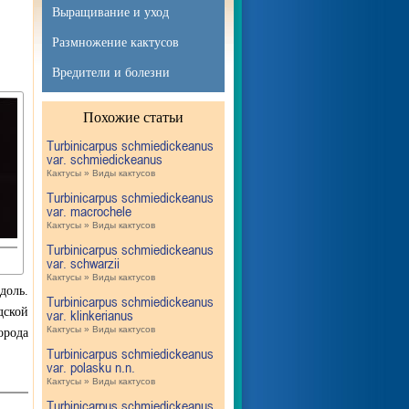
Выращивание и уход
Размножение кактусов
Вредители и болезни
Похожие статьи
Turbinicarpus schmiedickeanus
var. schmiedickeanus
Кактусы » Виды кактусов
Turbinicarpus schmiedickeanus
var. macrochele
Кактусы » Виды кактусов
Turbinicarpus schmiedickeanus
var. schwarzii
Кактусы » Виды кактусов
доль.
Turbinicarpus schmiedickeanus
дской
var. klinkerianus
Кактусы » Виды кактусов
орода
Turbinicarpus schmiedickeanus
var. polasku n.n.
Кактусы » Виды кактусов
Turbinicarpus schmiedickeanus