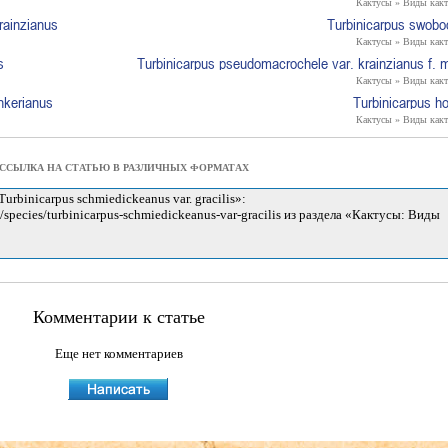
Кактусы » Виды какт
rainzianus
Turbinicarpus swobo
Кактусы » Виды какт
s
Turbinicarpus pseudomacrochele var. krainzianus f. 
Кактусы » Виды какт
nkerianus
Turbinicarpus ho
Кактусы » Виды какт
ССЫЛКА НА СТАТЬЮ В РАЗЛИЧНЫХ ФОРМАТАХ
Комментарии к статье
Еще нет комментариев