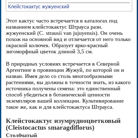
Клейстокактус жужуенский
Этот кактус часто встречается в каталогах под
названием клейстокактус Штрауса разн.
жужуенский (С. strausii van jujuyensis). Он очень
похож на основной вид и отличается от него только
окраской колючек. Образует ярко-красный
зигоморфный цветок длиной 3,5 см.
В природных условиях встречается в Северной
Аргентине в провинции Жужуй, по которой он и
назван. Имея дело со столь многообразными
растениями, вы должны в точности знать, из какого
источника получены семена: это единственный
способ убедиться в ботанической ценности
экземпляров вашей коллекции. Культивирование
такое же, как и для клейстокактуса Штрауса.
Клейстокактус изумрудноцветковый
(Cleistocactus smaragdiflorus)
Столбчатый