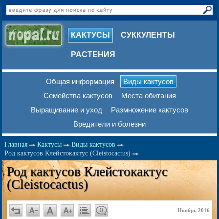
КАКТУСЫ
СУККУЛЕНТЫ
РАСТЕНИЯ
Общая информация
Виды кактусов
Семейства кактусов
Места обитания
Выращивание и уход
Размножение кактусов
Вредители и болезни
Главная
Кактусы
Виды кактусов
Род кактусов Клейстокактус (Cleistocactus)
Род кактусов Клейстокактус
(Cleistocactus)
0
Ноябрь 2016