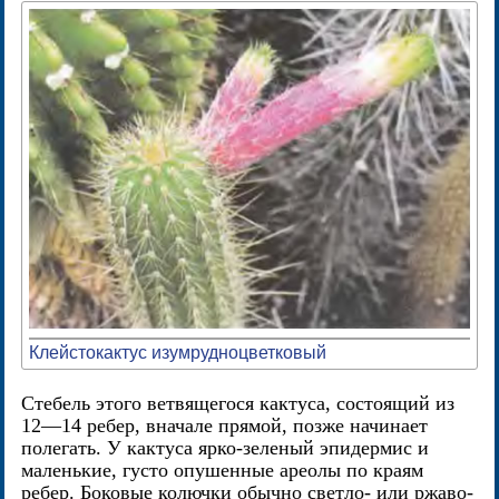
Клейстокактус изумрудноцветковый
Стебель этого ветвящегося кактуса, состоящий из
12—14 ребер, вначале прямой, позже начинает
полегать. У кактуса ярко-зеленый эпидермис и
маленькие, густо опушенные ареолы по краям
ребер. Боковые колючки обычно светло- или ржаво-