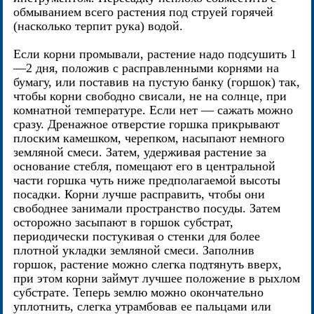
обмыванием всего растения под струей горячей
(насколько терпит рука) водой.
Если корни промывали, растение надо подсушить 1
—2 дня, положив с расправленными корнями на
бумагу, или поставив на пустую банку (горшок) так,
чтобы корни свободно свисали, не на солнце, при
комнатной температуре. Если нет — сажать можно
сразу. Дренажное отверстие горшка прикрывают
плоским камешком, черепком, насыпают немного
земляной смеси. Затем, удерживая растение за
основание стебля, помещают его в центральной
части горшка чуть ниже предполагаемой высоты
посадки. Корни лучше расправить, чтобы они
свободнее занимали пространство посуды. Затем
осторожно засыпают в горшок субстрат,
периодически постукивая о стенки для более
плотной укладки земляной смеси. Заполнив
горшок, растение можно слегка подтянуть вверх,
при этом корни займут лучшее положение в рыхлом
субстрате. Теперь землю можно окончательно
уплотнить, слегка утрамбовав ее пальцами или