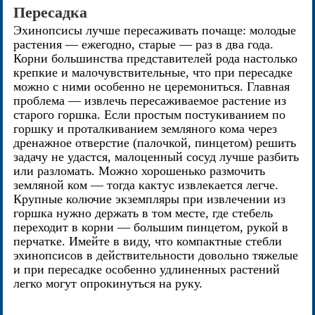
Пересадка
Эхинопсисы лучше пересаживать почаще: молодые
растения — ежегодно, старые — раз в два года.
Корни большинства представителей рода настолько
крепкие и малочувствительные, что при пересадке
можно с ними особенно не церемониться. Главная
проблема — извлечь пересаживаемое растение из
старого горшка. Если простым постукиванием по
горшку и проталкиванием земляного кома через
дренажное отверстие (палочкой, пинцетом) решить
задачу не удастся, малоценный сосуд лучше разбить
или разломать. Можно хорошенько размочить
земляной ком — тогда кактус извлекается легче.
Крупные колючие экземпляры при извлечении из
горшка нужно держать в том месте, где стебель
переходит в корни — большим пинцетом, рукой в
перчатке. Имейте в виду, что компактные стебли
эхинопсисов в действительности довольно тяжелые
и при пересадке особенно удлиненных растений
легко могут опрокинуться на руку.