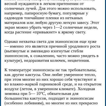
весной нуждаются в легком притенении от
солнечных лучей. Для этого можно использовать,
например, папиросную бумагу, популярные у
садоводов тончайшие пленки из нетканых
материалов или любую другую легкую завесу. Этот
экран можно убрать через 1—2 солнечные недели,
когда растение «привыкнет» к яркому свету.
Однако нехватка света для эхинопсисов еще хуже
— именно это является причиной уродливого роста
(вытянутые и змеевидно изогнутые стебли
эхинопсисов, к сожалению, часто можно увидеть в
культуре), недоразвития колючек, нецветения.
К температуре эхинопсисы не так требовательны,
как другие кактусы. Они любят умеренное тепло,
при этом многие из них хорошо себя чувствуют и
во влажно-жаркой парниковой среде, и на открытом
воздухе (летом, в умеренном климате). Холодная
зимовка при 5— 10°C, обязательная для
большинства кактусов, подходит и эхинопсисам
(особенно лобивиям), но многие из них прекрасно